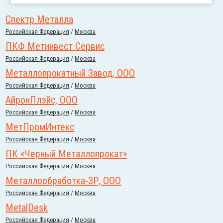
Спектр Металла
Российcкая Федерация
/
Москва
ПКФ Метинвест Сервис
Российcкая Федерация
/
Москва
Металлопрокатный Завод, ООО
Российcкая Федерация
/
Москва
АйронПлэйс, ООО
Российcкая Федерация
/
Москва
МетПромИнтекс
Российcкая Федерация
/
Москва
ПК «Черный Металлопрокат»
Российcкая Федерация
/
Москва
Металлообработка-ЗР, ООО
Российcкая Федерация
/
Москва
MetalDesk
Российcкая Федерация
/
Москва