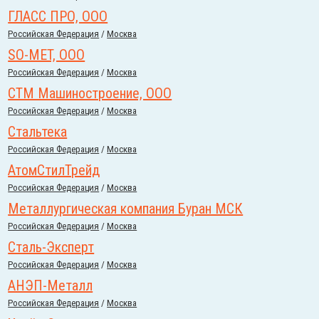
ГЛАСС ПРО, ООО
Российcкая Федерация
/
Москва
SO-MET, ООО
Российcкая Федерация
/
Москва
СТМ Машиностроение, ООО
Российcкая Федерация
/
Москва
Стальтека
Российcкая Федерация
/
Москва
АтомСтилТрейд
Российcкая Федерация
/
Москва
Металлургическая компания Буран МСК
Российcкая Федерация
/
Москва
Сталь-Эксперт
Российcкая Федерация
/
Москва
АНЭП-Металл
Российcкая Федерация
/
Москва