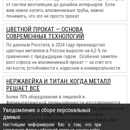
от систем вентиляции до дизайна интерьеров. Если
вам нужно купить алюминиевые трубы, важно
понимать, что это не просто прокат.
ЦВЕТНОЙ ПРОКАТ — ОСНОВА
СОВРЕМЕННЫХ ТЕХНОЛОГИЙ
По данным Росстата, в 2024 году производство
цветных металлов в России выросло на 6,2 % по
сравнению с предыдущим годом . Особенно заметен
рост спроса на алюминиевый прокат — за счёт его
лёгкости, устойчивости к коррозии и универсальности.
НЕРЖАВЕЙКА И ТИТАН: КОГДА МЕТАЛЛ
РЕШАЕТ ВСЁ
Более 70% оборудования в пищевой и
фармацевтической промышленности изготавливается
из нержавеющей стали марки AISI 304. Это связано с её
Уведомление о сборе персональных
устойчивостью к коррозии, гигиеничностью и
данных
способностью выдерживать агрессивные среды без
Настоящим информируем Вас о том, что при
выделения вредных веществ.