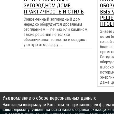
ЗАГОРОДНОМ ДОМЕ:
ОБОР
ПРАКТИЧНОСТЬ И СТИЛЬ
ВЫБР
РЕШЕ
Современный загородный дом
ПРОЕ
нередко оборудуется дровяным
отоплением — печью или камином.
Знаете 
Такие решения не только
котел б
обеспечивают тепло, но и создают
нашей э
уютную атмосферу...
больше
промыш
Сегодн
оборуд
высоко
которы
энерги
даже ц
Уведомление о сборе персональных данных
Настоящим информируем Вас о том, что при заполнении формы об
ваши запросы, улучшения качества нашего сервиса, размещения в