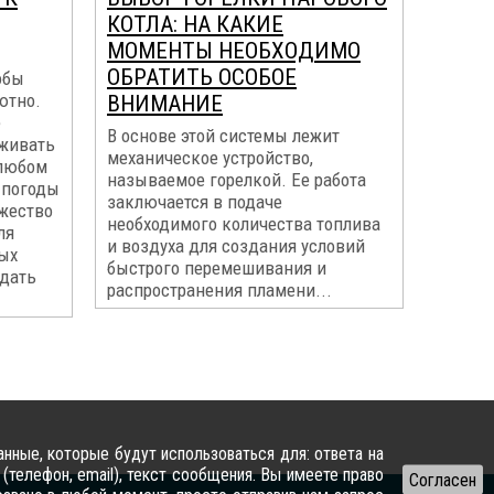
КОТЛА: НА КАКИЕ
МОМЕНТЫ НЕОБХОДИМО
ОБРАТИТЬ ОСОБОЕ
обы
ютно.
ВНИМАНИЕ
е
В основе этой системы лежит
живать
механическое устройство,
 любом
называемое горелкой. Ее работа
 погоды
заключается в подаче
ожество
необходимого количества топлива
ля
и воздуха для создания условий
ных
быстрого перемешивания и
здать
распространения пламени...
нные, которые будут использоваться для: ответа на
(телефон, email), текст сообщения. Вы имеете право