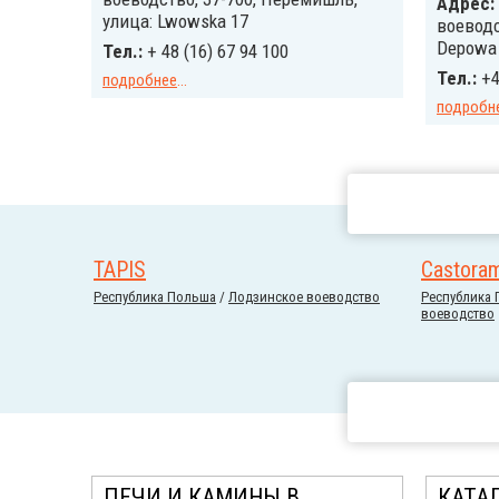
Адрес:
улица: Lwowska 17
воеводс
Depowa
Тел.:
+ 48 (16) 67 94 100
Тел.:
+4
подробнее
...
подробн
TAPIS
Castora
Республика Польша
/
Лодзинское воеводство
Республика
воеводство
ПЕЧИ И КАМИНЫ В
КАТА