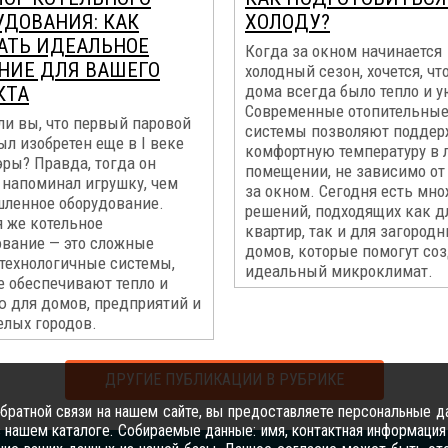
УДОВАНИЯ: КАК
ХОЛОДУ?
АТЬ ИДЕАЛЬНОЕ
Когда за окном начинается
НИЕ ДЛЯ ВАШЕГО
холодный сезон, хочется, чт
дома всегда было тепло и у
КТА
Современные отопительны
ли вы, что первый паровой
системы позволяют поддер
ыл изобретен еще в I веке
комфортную температуру в
ры? Правда, тогда он
помещении, не зависимо от
 напоминал игрушку, чем
за окном. Сегодня есть мн
ленное оборудование.
решений, подходящих как д
я же котельное
квартир, так и для загород
ование — это сложные
домов, которые помогут со
технологичные системы,
идеальный микроклимат.
е обеспечивают тепло и
ю для домов, предприятий и
елых городов.
ДРУГИЕ ПУБЛИКАЦИИ В РУБРИКЕ
ратной связи на нашем сайте, вы предоставляете персональные да
 нашем каталоге. Собираемые данные: имя, контактная информация 