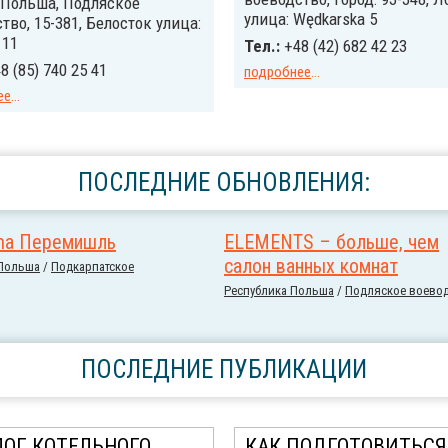
Польша, Подляское
улица: Wędkarska 5
тво, 15-381, Белосток улица:
 11
Тел.:
+48 (42) 682 42 23
8 (85) 740 25 41
подробнее
...
ее
...
ПОСЛЕДНИЕ ОБНОВЛЕНИЯ:
ma Перемишль
ELEMENTS – больше, чем
салон ванных комнат
 Польша
/
Подкарпатское
Республика Польша
/
Подляское воево
ПОСЛЕДНИЕ ПУБЛИКАЦИИ
ЛОГ КОТЕЛЬНОГО
КАК ПОДГОТОВИТЬСЯ