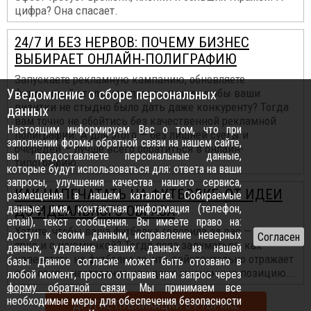
цифра? Она спасает.
24/7 И БЕЗ НЕРВОВ: ПОЧЕМУ БИЗНЕС
ВЫБИРАЕТ ОНЛАЙН-ПОЛИГРАФИЮ
Запускаете рекламную кампанию, обновляете
Уведомление о сборе персональных
фирменный стиль или просто хотите, чтобы ваши
визитки не стыдно было дать даже конкуренту? Тогда
данных
вам точно не обойтись без качественной рекламной
Настоящим информируем Вас о том, что при
полиграфии. А для этого — без лишней суеты и
заполнении формы обратной связи на нашем сайте,
очередей — лучше всего обратиться в онлайн-
вы предоставляете персональные данные,
типографию...
которые будут использоваться для: ответа на ваши
запросы, улучшения качества нашего сервиса,
КАК НАПЕЧАТАТЬ НА ФУТБОЛКЕ: ОТ ИДЕИ
размещения в нашем каталоге. Собираемые
данные: имя, контактная информация (телефон,
ДО ИДЕАЛЬНОГО ОБРАЗА
email), текст сообщения. Вы имеете право на:
Хотите, чтобы ваша футболка говорила за вас — громко,
доступ к своим данным, исправление неверных
ярко и с изюминкой? Тогда пора задуматься, как
данных, удаление ваших данных из нашей
напечатать на футболке то, что действительно отражает
базы. Данное согласие может быть отозвано в
ваш стиль, настроение или даже жизненную позицию...
любой момент, просто отправив нам запрос через
форму обратной связи
. Мы принимаем все
необходимые меры для обеспечения безопасности
ДРУГИЕ ПУБЛИКАЦИИ В РУБРИКЕ