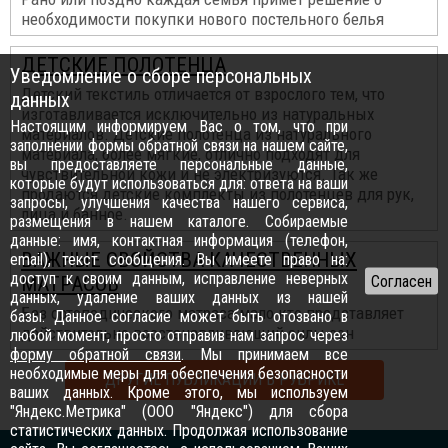
необходимости покупки нового постельного белья
ДЕТСКИЕ ПОЛОТЕНЦА
Уведомление о сборе персональных
Детский текстиль отличается от взрослого тем, что
данных
изготавливается исключительно из натуральных
Настоящим информируем Вас о том, что при
материалов. Детские полотенца из натурального
заполнении формы обратной связи на нашем сайте,
материала, более мягкие, отлично подходят для
вы предоставляете персональные данные,
чувствительной кожи и не электризуются. Так же
которые будут использоваться для: ответа на ваши
продаются детские комплекты из полотенцев для рук,
запросы, улучшения качества нашего сервиса,
лица и банное.
размещения в нашем каталоге. Собираемые
данные: имя, контактная информация (телефон,
ВАЖНЫЕ СВОЙСТВА КАЧЕСТВЕННЫХ
email), текст сообщения. Вы имеете право на:
доступ к своим данным, исправление неверных
МАТРАСОВ
данных, удаление ваших данных из нашей
Без ортопедического матраса мало кто представляет
базы. Данное согласие может быть отозвано в
действительно восстанавливающий силы сон
любой момент, просто отправив нам запрос через
форму обратной связи
. Мы принимаем все
необходимые меры для обеспечения безопасности
ДРУГИЕ ПУБЛИКАЦИИ В РУБРИКЕ
ваших данных. Кроме этого, мы используем
"Яндекс.Метрика" (ООО "Яндекс") для сбора
статистических данных. Продолжая использование