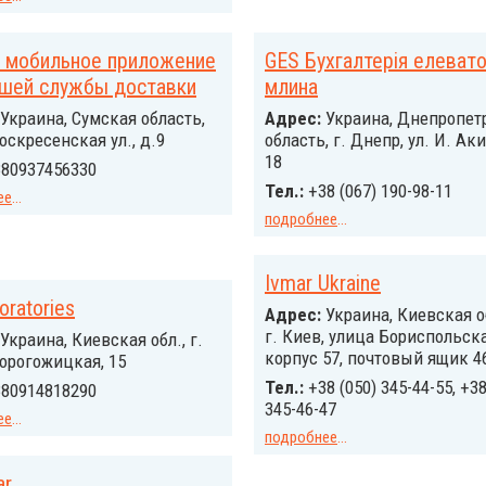
- мобильное приложение
GES Бухгалтерія елевато
ашей службы доставки
млина
Украина, Сумская область,
Адрес:
Украина, Днепропет
оскресенская ул., д.9
область, г. Днепр, ул. И. А
18
80937456330
Тел.:
+38 (067) 190-98-11
ее
...
подробнее
...
Ivmar Ukraine
oratories
Адрес:
Украина, Киевская о
г. Киев, улица Бориспольская
Украина, Киевская обл., г.
корпус 57, почтовый ящик 4
орогожицкая, 15
Тел.:
+38 (050) 345-44-55, +38
80914818290
345-46-47
ее
...
подробнее
...
ar