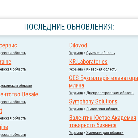
ПОСЛЕДНИЕ ОБНОВЛЕНИЯ:
сервис
Dilovod
есская область
Украина
/
Сумская область
raine
KR.Laboratories
евская область
Украина
/
Киевская область
GES Бухгалтерія елеватора
млина
рьковская область
агентство Besale
Украина
/
Днепропетровская область
Symphony Solutions
есская область
Украина
/
Львовская область
t
Валентин Юстас Академия
евская область
товарного бизнеса
gine
Украина
/
Хмельницкая область
есская область