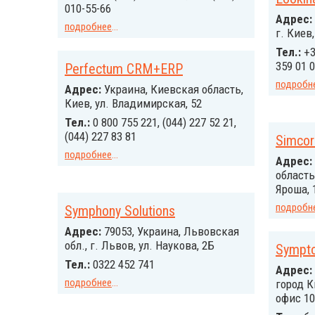
010-55-66
Адрес:
подробнее
...
г. Киев
Тел.:
+3
359 01 
Perfectum CRM+ERP
подробн
Адрес:
Украина, Киевская область,
Киев, ул. Владимирская, 52
Тел.:
0 800 755 221, (044) 227 52 21,
(044) 227 83 81
Simcor
подробнее
...
Адрес:
область
Яроша, 
подробн
Symphony Solutions
Адрес:
79053, Украина, Львовская
обл., г. Львов, ул. Наукова, 2Б
Symp
Тел.:
0322 452 741
Адрес:
подробнее
...
город К
офис 10