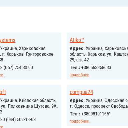
Systems
Atiko™
Украина, Харьковская
Адрес:
Украина, Харьковск
, г. Харьков, Григоровское
область, Харьков, ул. Кашта
88
29, оф. 42
8 (057) 754 30 90
Тел.:
+380663358633
ее
...
подробнее
...
oft
compua24
Украина, Киевская область,
Адрес:
Украина, Одесская о
, ул. Полковника Шутова, 9А.
г. Одесса, проспект Свободы
2
Тел.:
+380981911651
80 (044) 502-13-08
подробнее
...
ее
...