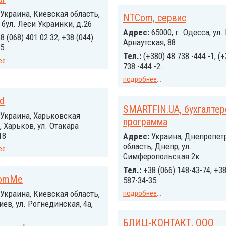
Украина, Киевская область,
NTCom, сервис
, бул. Леси Украинки, д.26
Адрес:
65000, г. Одесса, ул.
8 (068) 401 02 32, +38 (044)
Арнаутская, 88
05
Тел.:
(+380) 48 738 -444 -1, (+
ее
...
738 -444 -2.
подробнее
...
d
SMARTFIN.UA, бухгалтер
Украина, Харьковская
программа
, Харьков, ул. Отакара
18
Адрес:
Украина, Днепропет
область, Днепр, ул.
ее
...
Симферопольская 2к
Тел.:
+38 (066) 148-43-74, +38
tomMe
587-34-35
Украина, Киевская область,
подробнее
...
иев, ул. Рогнединская, 4а,
БЛИЦ-КОНТАКТ, ООО