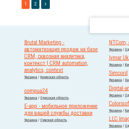
1
2
Brutal Marketing -
NTCom, 
автоматизация продаж на базе
Украина
/
Од
CRM, сквозная аналитика,
Ivmar Uk
контекст | CRM automation,
Украина
/
Ки
analytics, context
Simcord
Украина
/
Киевская область
Украина
/
Ха
Digital-
compua24
Украина
/
Од
Украина
/
Одесская область
Colorisof
E-app - мобильное приложение
Украина
/
Ки
для вашей службы доставки
LLC Ima
Украина
/
Сумская область
Украина
/
Од