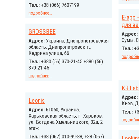
Тел.:
+38 (066) 7607199
подробнее
...
E-app 
для в
GROSSBEE
Адрес:
Сумы, В
Адрес:
Украина, Днепропетровская
область, Днепропетровск г.,
Тел.:
+3
Кедрина улица, 66
подробн
Тел.:
+380 (56) 370-21-45 +380 (56)
370-21-45
подробнее
...
KR.Lab
Адрес:
Leonis
Киев, Д
Адрес:
61050, Украина,
Тел.:
+3
Харьковская область, г. Харьков,
подробн
ул. Богдана Хмельницкого, 32а, 2
этаж
Тел.:
+38 (067) 010-99-88, +38 (067)
Lookin