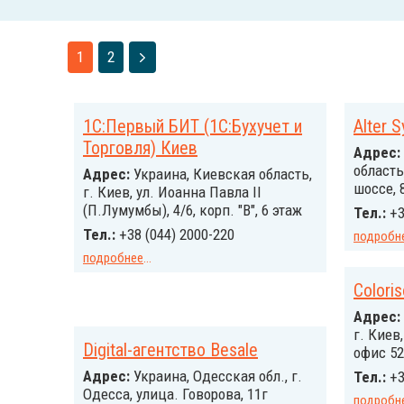
1
2
1С:Первый БИТ (1С:Бухучет и
Alter 
Торговля) Киев
Адрес:
область
Адрес:
Украина, Киевская область,
шоссе, 
г. Киев, ул. Иоанна Павла ІІ
(П.Лумумбы), 4/6, корп. "В", 6 этаж
Тел.:
+3
Тел.:
+38 (044) 2000-220
подробн
подробнее
...
Coloris
Адрес:
г. Киев
Digital-агентство Besale
офис 52
Адрес:
Украина, Одесская обл., г.
Тел.:
+3
Одесса, улица. Говорова, 11г
подробн