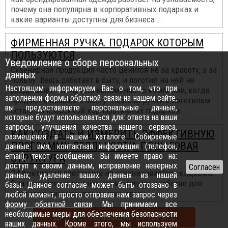
почему она популярна в корпоративных подарках и
какие варианты доступны для бизнеса...
ФИРМЕННАЯ РУЧКА. ПОДАРОК КОТОРЫМ
ПОЛЬЗУЮТСЯ
Уведомление о сборе персональных
Сувенирная продукция часто ценится не за красоту, а за
данных
пользу. Вещь работает в быту, и логотип на ней не
Настоящим информируем Вас о том, что при
раздражает. Он просто напоминает о компании, когда
заполнении формы обратной связи на нашем сайте,
предмет оказался к месту. Поэтому ручки с логотипом
вы предоставляете персональные данные,
остаются классикой корпоративных подарков...
которые будут использоваться для: ответа на ваши
запросы, улучшения качества нашего сервиса,
КАК СОЗДАТЬ И ИЗМЕРИТЬ ЭФФЕКТИВНУЮ
размещения в нашем каталоге. Собираемые
ПРОГРАММУ ЛОЯЛЬНОСТИ: ПОШАГОВАЯ
данные: имя, контактная информация (телефон,
email), текст сообщения. Вы имеете право на:
СТРУКТУРА
доступ к своим данным, исправление неверных
Эффективная программа не ограничивается скидками.
данных, удаление ваших данных из нашей
Она строится на данных, сегментации, удобстве для
базы. Данное согласие может быть отозвано в
клиента и автоматизации процессов...
любой момент, просто отправив нам запрос через
форму обратной связи
. Мы принимаем все
необходимые меры для обеспечения безопасности
ДРУГИЕ ПУБЛИКАЦИИ В РУБРИКЕ
ваших данных. Кроме этого, мы используем