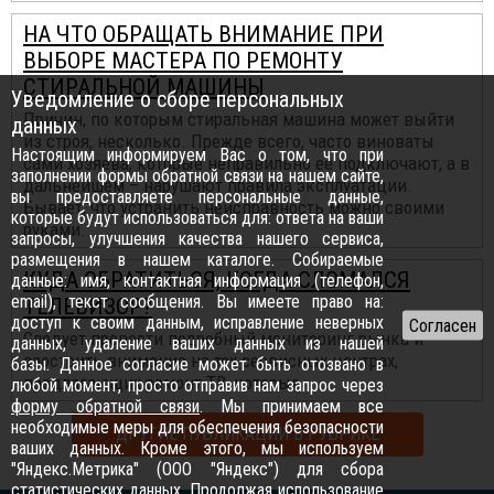
НА ЧТО ОБРАЩАТЬ ВНИМАНИЕ ПРИ
ВЫБОРЕ МАСТЕРА ПО РЕМОНТУ
СТИРАЛЬНОЙ МАШИНЫ
Уведомление о сборе персональных
Причин, по которым стиральная машина может выйти
данных
из строя, несколько. Прежде всего, часто виноваты
Настоящим информируем Вас о том, что при
сами хозяева, которые неправильно ее подключают, а в
заполнении формы обратной связи на нашем сайте,
дальнейшем – нарушают правила эксплуатации.
вы предоставляете персональные данные,
Бывает, что устранить неисправность можно своими
которые будут использоваться для: ответа на ваши
руками...
запросы, улучшения качества нашего сервиса,
размещения в нашем каталоге. Собираемые
КУДА ОБРАТИТЬСЯ, КОГДА СЛОМАЛСЯ
данные: имя, контактная информация (телефон,
email), текст сообщения. Вы имеете право на:
ТЕЛЕВИЗОР?
доступ к своим данным, исправление неверных
Следует провести подробный мониторинг рынка и
данных, удаление ваших данных из нашей
заострить внимание на тех сервисных центрах,
базы. Данное согласие может быть отозвано в
предлагающих ремонт ТВ, которые
любой момент, просто отправив нам запрос через
форму обратной связи
. Мы принимаем все
необходимые меры для обеспечения безопасности
ДРУГИЕ ПУБЛИКАЦИИ В РУБРИКЕ
ваших данных. Кроме этого, мы используем
"Яндекс.Метрика" (ООО "Яндекс") для сбора
статистических данных. Продолжая использование