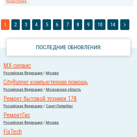
подробнее
...
1
2
3
4
5
6
7
8
9
10
14
ПОСЛЕДНИЕ ОБНОВЛЕНИЯ:
МХ-сервис
Российcкая Федерация
/
Москва
CityRunner компьютерная помощь
Российcкая Федерация
/
Московская область
Ремонт бытовой техники 178
Российcкая Федерация
/
Санкт-Петербург
РемонтГис
Российcкая Федерация
/
Москва
FixTech