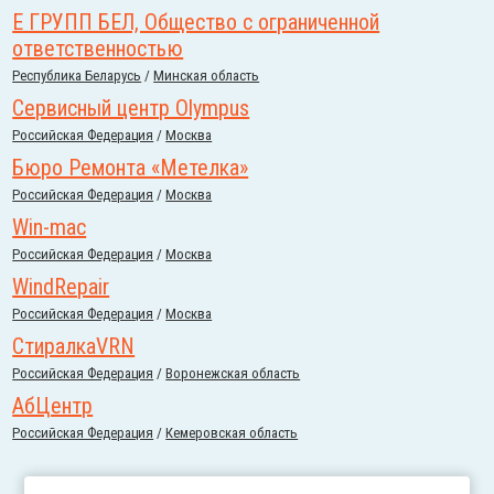
Е ГРУПП БЕЛ, Общество с ограниченной
ответственностью
Республика Беларусь
/
Минская область
Сервисный центр Olympus
Российcкая Федерация
/
Москва
Бюро Ремонта «Метелка»
Российcкая Федерация
/
Москва
Win-mac
Российcкая Федерация
/
Москва
WindRepair
Российcкая Федерация
/
Москва
СтиралкаVRN
Российcкая Федерация
/
Воронежская область
АбЦентр
Российcкая Федерация
/
Кемеровская область