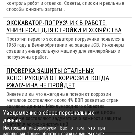
контроль работ и отделка. Советы, списки и реальные
способы снизить затраты...
ЭКСКАВАТОР-ПОГРУЗЧИК В РАБОТЕ:
УНИВЕРСАЛ ДЛЯ СТРОЙКИ И ХОЗЯЙСТВА
Прототип первого экскаватора-погрузчика появился в
1953 году в Великобритании на заводе JCB. Инженеры
создали универсальную машину для землеройных и
погрузочных работ.
ПРОВЕРКА ЗАЩИТЫ СТАЛЬНЫХ
КОНСТРУКЦИЙ ОТ КОРРОЗИИ: КОГДА
РЖАВЧИНА НЕ ПРОЙДЕТ
Знаете ли вы что ежегодные потери от коррозии
металлов составляют около 4% ВВП развитых стран
согласно данным Международного общества
Уведомление о сборе персональных
инженеров-коррозионистов. Это огромные цифры
которые заставляют задуматься о важности защиты
данных
металлических конструкций.
Настоящим информируем Вас о том, что при
заполнении формы обратной связи на нашем сайте,