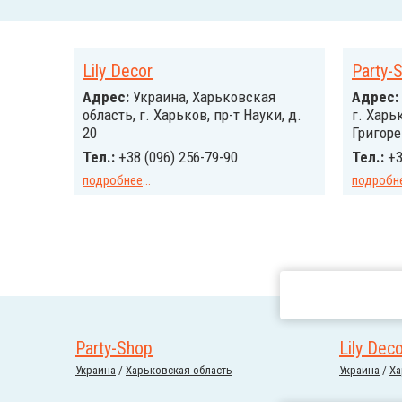
Lily Decor
Party-
Адрес:
Украина, Харьковская
Адрес:
область, г. Харьков, пр-т Науки, д.
г. Харь
20
Григоре
Тел.:
+38 (096) 256-79-90
Тел.:
+3
подробнее
...
подробн
Party-Shop
Lily Dec
Украина
/
Харьковская область
Украина
/
Ха