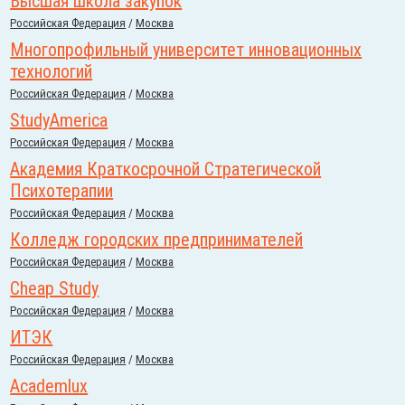
Высшая школа закупок
Российcкая Федерация
/
Москва
Многопрофильный университет инновационных
технологий
Российcкая Федерация
/
Москва
StudyAmerica
Российcкая Федерация
/
Москва
Академия Краткосрочной Стратегической
Психотерапии
Российcкая Федерация
/
Москва
Колледж городских предпринимателей
Российcкая Федерация
/
Москва
Cheap Study
Российcкая Федерация
/
Москва
ИТЭК
Российcкая Федерация
/
Москва
Academlux