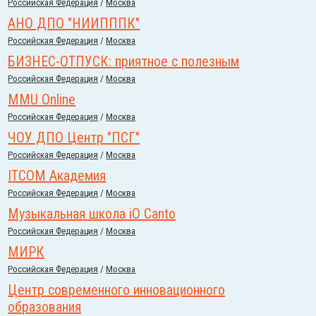
Российcкая Федерация
/
Москва
АНО ДПО "НИИПППК"
Российcкая Федерация
/
Москва
БИЗНЕС-ОТПУСК: приятное с полезным
Российcкая Федерация
/
Москва
MMU Online
Российcкая Федерация
/
Москва
ЧОУ ДПО Центр "ПСГ"
Российcкая Федерация
/
Москва
ITCOM Академия
Российcкая Федерация
/
Москва
Музыкальная школа iO Canto
Российcкая Федерация
/
Москва
МИРК
Российcкая Федерация
/
Москва
Центр современного инновационного
образования