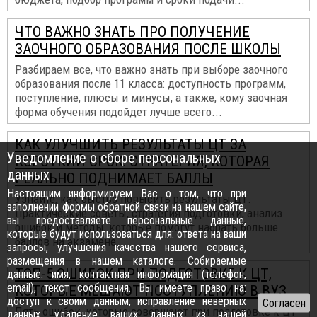
ЧТО ВАЖНО ЗНАТЬ ПРО ПОЛУЧЕНИЕ
ЗАОЧНОГО ОБРАЗОВАНИЯ ПОСЛЕ ШКОЛЫ
Разбираем все, что важно знать при выборе заочного
образования после 11 класса: доступность программ,
поступление, плюсы и минусы, а также, кому заочная
форма обучения подойдет лучше всего...
КАК УЛУЧШИТЬ РЕЗУЛЬТАТЫ ЦТ ЗА
Уведомление о сборе персональных
КОРОТКИЙ СРОК: СТРАТЕГИЯ, КОТОРАЯ
данных
РЕАЛЬНО ПОДНИМАЕТ БАЛЛЫ
Настоящим информируем Вас о том, что при
Узнайте, как быстро повысить результаты ЦТ.
заполнении формы обратной связи на нашем сайте,
Практические советы, стратегия подготовки, анализ
вы предоставляете персональные данные,
ошибок и методы, которые помогут набрать больше
которые будут использоваться для: ответа на ваши
баллов на экзамене...
запросы, улучшения качества нашего сервиса,
размещения в нашем каталоге. Собираемые
ТОП-5 ОШИБОК ПРИ ПОДГОТОВКЕ К ЦТ,
данные: имя, контактная информация (телефон,
email), текст сообщения. Вы имеете право на:
КОТОРЫЕ МЕШАЮТ ПОСТУПЛЕНИЮ В ВУЗ
доступ к своим данным, исправление неверных
Пять ошибок, которые совершают при подготовке к ЦТ
данных, удаление ваших данных из нашей