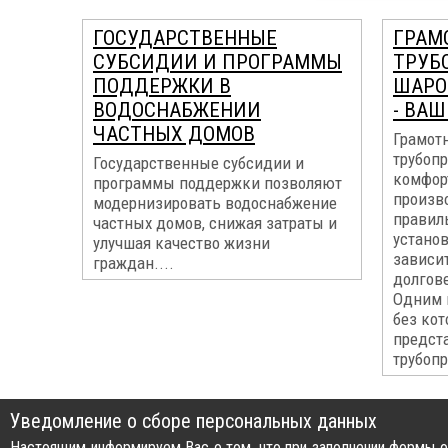
ГОСУДАРСТВЕННЫЕ
ГРАМ
СУБСИДИИ И ПРОГРАММЫ
ТРУБ
ПОДДЕРЖКИ В
ШАРО
ВОДОСНАБЖЕНИИ
- ВА
ЧАСТНЫХ ДОМОВ
Грамот
трубопр
Государственные субсидии и
комфор
программы поддержки позволяют
произво
модернизировать водоснабжение
правил
частных домов, снижая затраты и
устано
улучшая качество жизни
зависит
граждан....
долгов
Одним 
без ко
предст
трубопр
Уведомление о сборе персональных данных
Настоящим информируем Вас о том, что при заполнении формы об