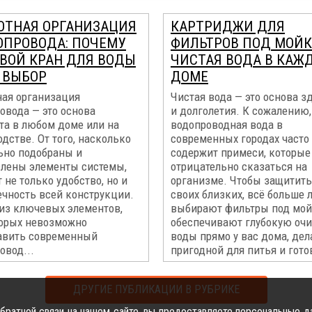
ОТНАЯ ОРГАНИЗАЦИЯ
КАРТРИДЖИ ДЛЯ
ОПРОВОДА: ПОЧЕМУ
ФИЛЬТРОВ ПОД МОЙК
ВОЙ КРАН ДЛЯ ВОДЫ
ЧИСТАЯ ВОДА В КАЖ
Ш ВЫБОР
ДОМЕ
ная организация
Чистая вода — это основа з
овода — это основа
и долголетия. К сожалению,
та в любом доме или на
водопроводная вода в
дстве. От того, насколько
современных городах часто
ьно подобраны и
содержит примеси, которые
влены элементы системы,
отрицательно сказаться на
 не только удобство, но и
организме. Чтобы защитить
ечность всей конструкции.
своих близких, всё больше
из ключевых элементов,
выбирают фильтры под мой
торых невозможно
обеспечивают глубокую очи
авить современный
воды прямо у вас дома, дел
овод...
пригодной для питья и гото
ДРУГИЕ ПУБЛИКАЦИИ В РУБРИКЕ
ратной связи на нашем сайте, вы предоставляете персональные да