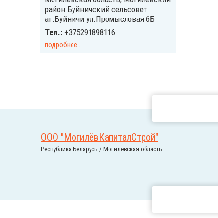
район Буйничский сельсовет
аг.Буйничи ул.Промысловая 6Б
Тел.:
+375291898116
подробнее
...
ООО "МогилёвКапиталСтрой"
Республика Беларусь
/
Могилёвская область