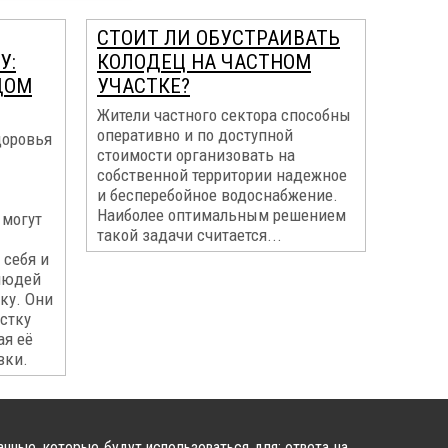
СТОИТ ЛИ ОБУСТРАИВАТЬ
У:
КОЛОДЕЦ НА ЧАСТНОМ
ДОМ
УЧАСТКЕ?
Жители частного сектора способны
оперативно и по доступной
доровья
стоимости организовать на
собственной территории надежное
и бесперебойное водоснабжение.
Наиболее оптимальным решением
 могут
такой задачи считается...
 себя и
 людей
ку. Они
стку
ая её
вки.
нные, которые будут использоваться для: ответа на