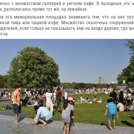
течко с множеством галлерей и уютном кафе. В выходные это 
, располагаясь прямо тут же, на лужайках.
нцев эта мемориальная площадка знаменита тем, что на нее пу
ужкой пива или чашкой кофе. Множество сказочных сооружений:
ителей, если только не показывать ему на входе дерево, где жи
егче.