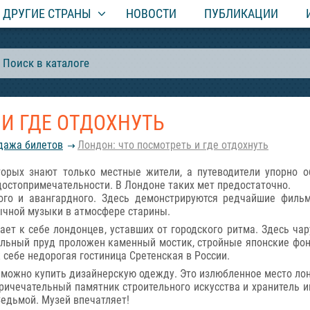
ДРУГИЕ СТРАНЫ
НОВОСТИ
ПУБЛИКАЦИИ
И ГДЕ ОТДОХНУТЬ
одажа билетов
Лондон: что посмотреть и где отдохнуть
орых знают только местные жители, а путеводители упорно о
достопримечательности. В Лондоне таких мет предостаточно.
ного и авангардного. Здесь демонстрируются редчайшие фильм
ычной музыки в атмосфере старины.
вает к себе лондонцев, уставших от городского ритма. Здесь 
ельный пруд проложен каменный мостик, стройные японские фо
себе недорогая гостиница Сретенская в России.
где можно купить дизайнерскую одежду. Это излюбленное место ло
ичечательный памятник строительного искусства и хранитель и
Седьмой. Музей впечатляет!