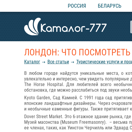
РОССИЯ
БЕЛАРУСЬ
ЛОНДОН: ЧТО ПОСМОТРЕТЬ 
Каталог
Все статьи
Туристические услуги и пр
В любом городе найдутся уникальные места, о кот
увлекательно и интересно, чем увидеть популярные 
The Horse Hospital. Для любителей всего необыч
обстановка, где можно расслабиться под звуки необ
Kyoto Garden, Сад Камней. С 1991 года сад притяги
японские ландшафтные дизайнеры. Через очароват
и необычные каменные фигуры. Также притягивает к 
Dover Street Market. Это 6-этажное здание рынка, 
Музей масонства (Museum Freemasonry). – весьма пр
ее членах, таких, как Уинстон Черчилль или Эдвард 