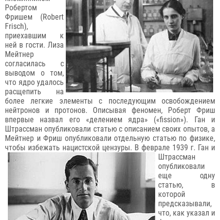
Робертом
Фришем (Robert
Frisch),
приехавшим к
ней в гости. Лиза
Мейтнер
согласилась с
выводом о том,
что ядро удалось
расщепить на
более легкие элементы с последующим освобождением
нейтронов и протонов. Описывая феномен, Роберт Фриш
впервые назвал его «делением ядра» («fission»). Ган и
Штрассман опубликовали статью с описанием своих опытов, а
Мейтнер и Фриш опубликовали отдельную статью по физике,
чтобы избежать нацистской цензуры.
В феврале 1939 г. Ган и
Штрассман
опубликовали
еще одну
статью, в
которой
предсказывали,
что, как указал и