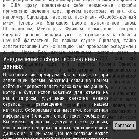
в США сразу представили себе возможные способы
применения деления ядра, причем некоторые из них, как,
например, Сциллард, наверняка прочитали «Освобожденный
мир». Теперь же, благодаря работе, выполненной Ганом,
Штрассманом, Мейтнер и Фришем, возможность запуска
ядерной цепной реакции уже не относилась к области
научной фантастики. Во всяком случае Сциллард, тайно
запатентовавший эту концепцию, был прекрасно осведомлен
о ней. Нильс Бор, изучая различные изотопы урана, в
Уведомление о сборе персональных
частности уран-235 и уран-238 (U-235 и U-238), понял, как
можно расщепить ядра того и другого. Коллега Эрнеста
данных
Лоуренса по работе в лаборатории Калифорнийского
Настоящим информируем Вас о том, что при
университета Роберт Оппенгеймер пришел к аналогичному
заполнении формы обратной связи на нашем
выводу - если добиться быстрого выделения дополнительных
сайте, вы предоставляете персональные данные,
нейтронов во время цепной реакции, то можно создать
которые будут использоваться для: ответа на
атомную бомбу. Это было также совершенно ясно и Альберту
ваши запросы, улучшения качества нашего
Эйнштейну. Подобно другим ученым-беженцам, спасавшимся
сервиса, размещения в нашем
от гитлеровцев, Эйнштейн, похолодев от ужаса, понял, что
каталоге. Собираемые данные: имя, контактная
если нацисты осознают потенциальные возможности
информация (телефон, email), текст сообщения.
открытия Гана и Штрассмана, то это будет огромный риск для
Вы имеете право на: доступ к своим данным,
всего мира. С этой мыслью и учитывая настоятельные
исправление неверных данных, удаление ваших
просьбы коллег, Эйнштейн решил обратиться к президенту
данных из нашей базы. Данное согласие может
Соединенных Штатов с личным письмом.