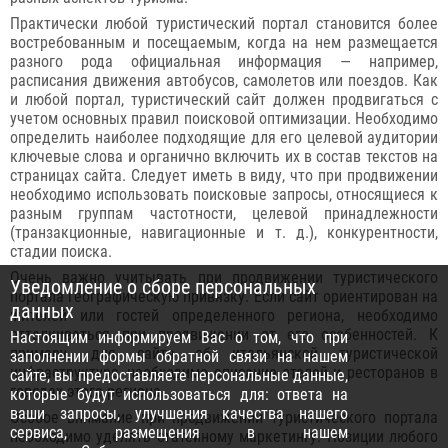
Практически любой туристический портал становится более
востребованным и посещаемым, когда на нем размещается
разного рода официальная информация — например,
расписания движения автобусов, самолетов или поездов. Как
и любой портал, туристический сайт должен продвигаться с
учетом основных правил поисковой оптимизации. Необходимо
определить наиболее подходящие для его целевой аудитории
ключевые слова и органично включить их в состав текстов на
страницах сайта. Следует иметь в виду, что при продвижении
необходимо использовать поисковые запросы, относящиеся к
разным группам частотности, целевой принадлежности
(транзакционные, навигационные и т. д.), конкурентности,
стадии поиска.
Очень важно учитывать при продвижении туристического
Уведомление о сборе персональных
портала географическую привязку. Если сайт ориентирован на
данных
жителей или гостей определенного региона, необходимо
отталкиваться при продвижении от его особенностей. К
Настоящим информируем Вас о том, что при
примеру, для сайта об итальянской туристической
заполнении формы обратной связи на нашем
инфраструктуре, необходимо описание отелей и ресторанов в
сайте, вы предоставляете персональные данные,
городах этого региона.
которые будут использоваться для: ответа на
ваши запросы, улучшения качества нашего
Особое внимание при продвижении туристического портала
сервиса, размещения в нашем
необходимо уделять статейному маркетингу. Позиции любого