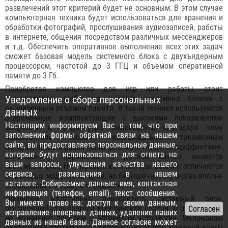
развлечений этот критерий будет не основным. В этом случае
компьютерная техника будет использоваться для хранения и
обработки фотографий, прослушивания аудиозаписей, работы
в интернете, общения посредством различных мессенджеров
и т.д. Обеспечить оперативное выполнение всех этих задач
сможет базовая модель системного блока с двухъядерным
процессором, частотой до 3 ГГЦ и объемом оперативной
памяти до 3 Гб.
Приобретая компьютер для игр или работы, стоит
останавливать выбор на моделях системных блоков с
Уведомление о сборе персональных
расширенным объемом памяти. В такой технике используются
данных
современные комплектующие с высокими показателями
Настоящим информируем Вас о том, что при
мощности и продвинутые видеокарты, благодаря чему
заполнении формы обратной связи на нашем
пользователь может наслаждаться трехмерным
сайте, вы предоставляете персональные данные,
изображением и различными реалистичными спецэффектами.
которые будут использоваться для: ответа на
Оптимальным вариантом в данном случае является
ваши запросы, улучшения качества нашего
системный блок HP. Игровые компьютеры обычно отличаются
сервиса, размещения в нашем
от базовых моделей по цене, но безупречное качество вполне
каталоге. Собираемые данные: имя, контактная
оправдывает высокую стоимость.
информация (телефон, email), текст сообщения.
Геймерам желательно приобретать системный блок,
Вы имеете право на: доступ к своим данным,
оснащенный стандартной материнской платой. В этом случае
исправление неверных данных, удаление ваших
не возникнет проблем с апгрейдом устройства. Меломанам
данных из нашей базы. Данное согласие может
необходимо обязательно проверить качество звуковой карты