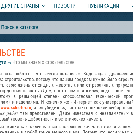
ДРУГИЕ СТРАНЫ
НОВОСТИ
ПУБЛИКАЦИИ
ЛЬСТВЕ
уги
Что мы знаем о строительстве
ельные работы – это всегда интересно. Ведь еще с древнейши
а строительства, потому что нашим предкам нужно было строить
ить свою жизнь от хищных животных или от различных природн
гордостью назвать «Дом, в котором они жили», ведь постепен
Этому в решающей степени способствовал технический про
лами и изделиями. И конечно же - Интернет как универсальный
т
www.schiefer.ru
, и вы убедитесь, насколько широкий выбор пра
ых работ
там представлен. Даже известная с незапамятных в
овый уровень добротности и эстетических качеств.
ма жилья как ключевая составляющая качества жизни заним
ажданина в любой точке земного шара. Потому что, если у нас 