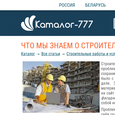
РОССИЯ
БЕЛАРУСЬ
ЧТО МЫ ЗНАЕМ О СТРОИТЕ
Каталог
Все статьи
Строительные работы и усл
Строит
проблем
сохран
было с 
деле. 
материа
на сай
фасадн
собой н
Пробле
себя гр