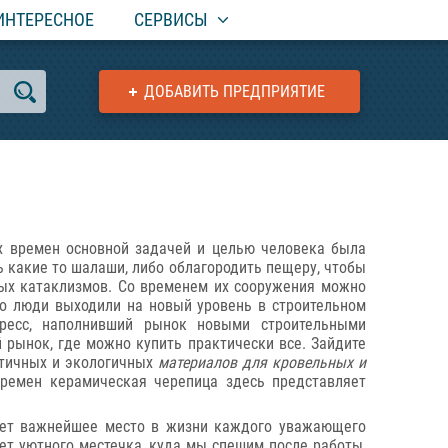
ИНТЕРЕСНОЕ
СЕРВИСЫ
ДОБАВИТЬ ПРЕДПРИЯТИЕ
х времен основной задачей и целью человека была
 какие то шалаши, либо облагородить пещеру, чтобы
ых катаклизмов. Со временем их сооружения можно
но люди выходили на новый уровень в строительном
гресс, наполнивший рынок новыми строительными
 рынок, где можно купить практически все. Зайдите
ктичных и экологичных
материалов для кровельных и
ремен керамическая черепица здесь представляет
ает важнейшее место в жизни каждого уважающего
нет уютного местечка, куда мы спешим после работы,