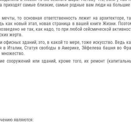
а приходят самые близкие, самые родные вам люди на большие п
 мечты, то основная ответственность лежит на архитекторе, т
ь как новый этап, новая страница в вашей книге Жизни. Поэто
возведено не так, как надо, то при любой сейсмической активнос
ских жертв.
и офисных зданий, это, в какой то мере, тоже искусство. Ведь 
 в Италии, Статуя свободы в Америке, Эйфелева башня во Фра
е множество.
ние сооружений или зданий, кроме того, их ремонт (капитальн
ачению являются: