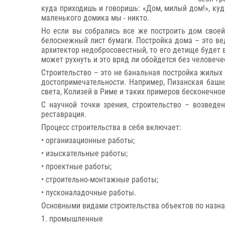
куда приходишь и говоришь: «Дом, милый дом!», куд
маленького домика мы - никто.
Но если вы собрались все же построить дом своей
белоснежный лист бумаги. Постройка дома – это вед
архитектор недобросовестный, то его детище будет 
может рухнуть и это вряд ли обойдется без человече
Строительство – это не банальная постройка жилых 
достопримечательности. Например, Пизанская башня
света, Колизей в Риме и таких примеров бесконечно
С научной точки зрения, строительство – возведе
реставрация.
Процесс строительства в себя включает:
• организационные работы;
• изыскательные работы;
• проектные работы;
• строительно-монтажные работы;
• пусконаладочные работы.
Основными видами строительства объектов по назн
1. промышленные