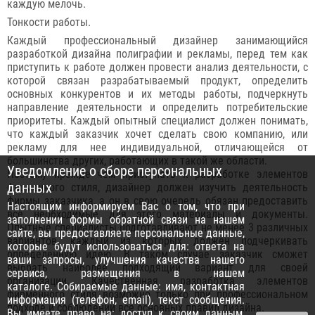
каждую мелочь.
Тонкости работы.
Каждый профессиональный дизайнер занимающийся
разработкой дизайна полиграфии и рекламы, перед тем как
приступить к работе должен провести анализ деятельности, с
которой связан разрабатываемый продукт, определить
основных конкурентов и их методы работы, подчеркнуть
направление деятельности и определить потребительские
приоритеты. Каждый опытный специалист должен понимать,
что каждый заказчик хочет сделать свою компанию, или
рекламу для нее индивидуальной, отличающейся от
большинства других, работающих в такой же области.
Уведомление о сборе персональных
Поэтому прежде чем приступать к разработке элементов
данных
фирменного стиля, дизайнер должен изучить деятельность
фирмы заказчика, а он в свою очередь обязан предоставить
Настоящим информируем Вас о том, что при
все необходимые для этого материалы и документы.
заполнении формы обратной связи на нашем
Опытные специалисты подготавливают не менее 3 различных
сайте, вы предоставляете персональные данные,
вариантов, каждый из которых должен подчеркивать
которые будут использоваться для: ответа на
определенную идею. В таком случае заказчик сможет
ваши запросы, улучшения качества нашего
выбрать наиболее подходящий вариант для своей
сервиса, размещения в нашем
организации. Качественная разработка элементов
каталоге. Собираемые данные: имя, контактная
фирменного стиля возможно только при профессиональном
информация (телефон, email), текст сообщения.
подходе и соблюдении все основных правил дизайна.
Вы имеете право на: доступ к своим данным,