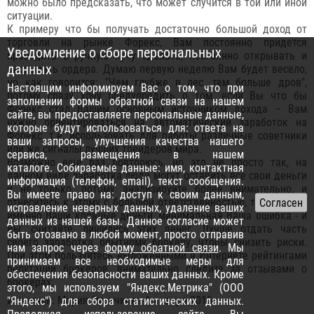
можно было предсказать, что может случится в той или иной
ситуации.
К примеру что бы получать достаточно большой доход от
торговли на рынке Форекс, Вам постоянно придется
Уведомление о сборе персональных
проводить в ручную кучу сделать, постоянно открывать и
данных
закрывать ордера. Думаю первую неделю Вам будет весело,
но как говорится: "Чем глубже в лес, тем больше дров",
Настоящим информируем Вас о том, что при
потому сразу хочу предупредить о том, если Вы что бы
заполнении формы обратной связи на нашем
Форекс стал Вашим основным источником дохода – Вам
сайте, вы предоставляете персональные данные,
нужно ориентироваться на автоматический заработок на
которые будут использоваться для: ответа на
Форекс, т.е. использовать для работы различные советники
ваши запросы, улучшения качества нашего
или же сигналы лучших трейдеров мира.
сервиса, размещения в нашем
Возможно еще раз повторюсь, но это не просто так, на
каталоге. Собираемые данные: имя, контактная
данном виде заработка люди могут оставить все свои деньги
информация (телефон, email), текст сообщения.
и не только, потому анализируйте более внимательно, и
Вы имеете право на: доступ к своим данным,
отнеситесь к этому с большой ответственностью, т.к. на кону
исправление неверных данных, удаление ваших
именно Ваши кровные деньги, минимальная Ваша ошибка - и
данных из нашей базы. Данное согласие может
Вы, считайте, лишились этих денег. Лучше отдать часть
быть отозвано в любой момент, просто отправив
своего заработка опытному брокеру, чтобы снизить риски.
нам запрос через
форму обратной связи
. Мы
При этом пользуйтесь выложенными в Интернете рейтингами
принимаем все необходимые меры для
репутации брокеров, внимательно следите за отзывами о
обеспечения безопасности ваших данных. Кроме
брокерах.
этого, мы используем "Яндекс.Метрика" (ООО
Источник: Мария Лисечкова 1 января 2016
"Яндекс") для сбора статистических данных.