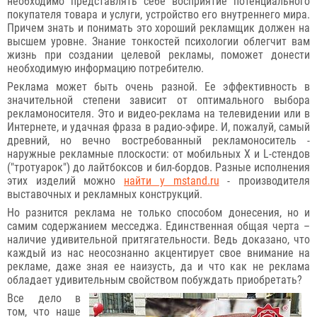
необходимо представлять себе восприятие потенциального
покупателя товара и услуги, устройство его внутреннего мира.
Причем знать и понимать это хороший рекламщик должен на
высшем уровне. Знание тонкостей психологии облегчит вам
жизнь при создании целевой рекламы, поможет донести
необходимую информацию потребителю.
Реклама может быть очень разной. Ее эффективность в
значительной степени зависит от оптимального выбора
рекламоносителя. Это и видео-реклама на телевидении или в
Интернете, и удачная фраза в радио-эфире. И, пожалуй, самый
древний, но вечно востребованный рекламоноситель -
наружные рекламные плоскости: от мобильных X и L-стендов
("тротуарок") до лайтбоксов и бил-бордов. Разные исполнения
этих изделий можно
найти у mstand.ru
- производителя
выставочных и рекламных конструкций.
Но разнится реклама не только способом донесения, но и
самим содержанием месседжа. Единственная общая черта –
наличие удивительной притягательности. Ведь доказано, что
каждый из нас неосознанно акцентирует свое внимание на
рекламе, даже зная ее наизусть, да и что как не реклама
обладает удивительным свойством побуждать приобретать?
Все дело в
том, что наше