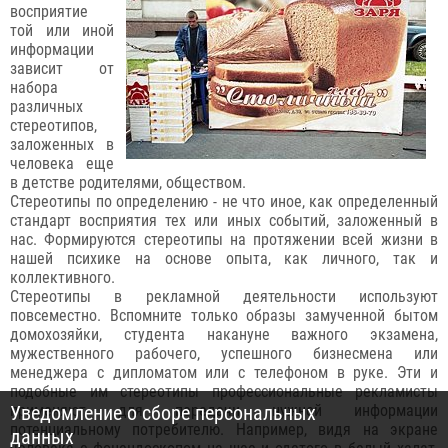
восприятие
той или иной
информации
зависит от
набора
различных
стереотипов,
заложенных в
человека еще
в детстве родителями, обществом.
Стереотипы по определению - не что иное, как определенный
стандарт восприятия тех или иных событий, заложенный в
нас. Формируются стереотипы на протяжении всей жизни в
нашей психике на основе опыта, как личного, так и
коллективного.
Стереотипы в рекламной деятельности используют
повсеместно. Вспомните только образы замученной бытом
домохозяйки, студента накануне важного экзамена,
мужественного рабочего, успешного бизнесмена или
менеджера с дипломатом или с телефоном в руке. Эти и
подобные им стереотипы профессиональные рекламисты
применяют для передачи нужной информации
Уведомление о сборе персональных
потенциальному потребителю. Например, видя на экране
данных