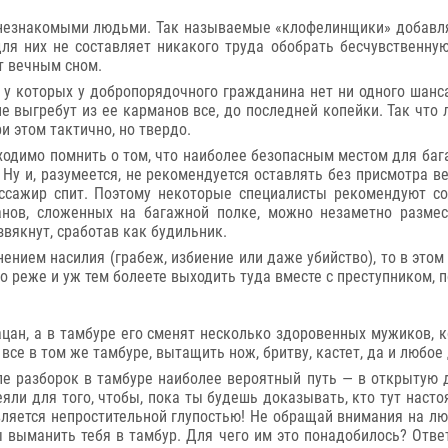
 незнакомыми людьми. Так называемые «клофелинщики» добавля
ля них не составляет никакого труда обобрать бесчувственную
ет вечным сном.
у которых у добропорядочного гражданина нет ни одного шанса.
 не выгребут из ее карманов все, до последней копейки. Так чт
и этом тактично, но твердо.
ходимо помнить о том, что наиболее безопасным местом для ба
у и, разумеется, не рекомендуется оставлять без присмотра в
ассажир спит. Поэтому некоторые специалисты рекомендуют с
анов, сложенных на багажной полке, можно незаметно размес
звякнут, сработав как будильник.
нением насилия (грабеж, избиение или даже убийство), то в это
о реже и уж тем болеете выходить туда вместе с преступником, 
ацан, а в тамбуре его сменят несколько здоровенных мужиков, 
се в том же тамбуре, вытащить нож, бритву, кастет, да и любое
е разборок в тамбуре наиболее вероятный путь — в открытую д
еяли для того, чтобы, пока ты будешь доказывать, кто тут наст
ляется непростительной глупостью! Не обращай внимания на лю
ы выманить тебя в тамбур. Для чего им это понадобилось? Отве