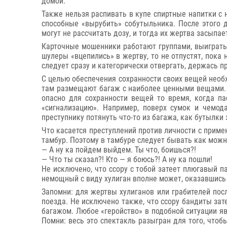
домой.
Также нельзя распивать в купе спиртные напитки с
способные «вырубить» собутыльника. После этого д
могут не рассчитать дозу, и тогда их жертва засыпа
Карточные мошенники работают группами, выиграть 
шулеры «вцепились» в жертву, то не отпустят, пока
следует сразу и категорически отвергать, держась пр
С целью обеспечения сохранности своих вещей необ
там размещают багаж с наиболее ценными вещами. Н
опасно для сохранности вещей то время, когда п
«сигнализацию». Например, поверх сумок и чемод
преступнику потянуть что-то из багажа, как бутылки 
Что касается преступлений против личности с приме
тамбур. Поэтому в тамбуре следует бывать как можн
— А ну ка пойдем выйдем. Ты что, боишься?!
— Что ты сказал?! Кто — я боюсь?! А ну ка пошли!
Не исключено, что ссору с тобой затеет плюгавый п
немощный с виду хулиган вполне может, оказавшись в
Запомни: для жертвы хулиганов или грабителей посл
поезда. Не исключено также, что ссору бандиты зат
багажом. Любое «геройство» в подобной ситуации яв
Помни: весь это спектакль разыгран для того, чтоб