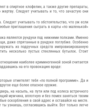
ют в спиртное клофелин, а также другие препараты,
 жертву. Следует учитывать и то, что зачастую они
 Следует учитывать то обстоятельство, что уж если
о любые приглашения сыграть в карты «по маленькой»
гажа являются рундуки под нижними полками. Именно
ещи, даже спрятанные в рундуке поглубже. Особенно
ооружать из подручных средств импровизированную
тить несколько пустых стеклянных бутылок. Стоит
м отношении наиболее криминогенной зоной считается
поддавшись на его провокацию вроде:
которые отметелят тебя «по полной программе». Да и
 другое еще более опасное оружие.
верь, на насыпь, на пути или под колеса встречного
оящий мужчина, вплотную и без помех заняться твоим
бые оскорбления в свой адрес и оставайся на месте.
т ты узнаешь, согласившись выйти. Вот только легче