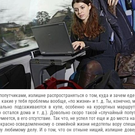
 попутчиками, излишне распространяться о том, куда и зачем еде
какие у тебя проблемы вообще, «по жизни» и т. д. Ты, конечно, 
иально подсаживаются в купе, особенно на курортных маршру
то остался дома и т. д.). Довольно скоро такой «случайный по
меется, в его отсутствие. Так что, не успел тот еще и до места 
красно осведомленному о семейной жизни недотепы вору спешит
му любимому делу. И о том, что он отныне нищий, излишне дове