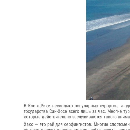
В Коста-Рике несколько популярных курортов, и о
государства Сан-Хосе всего лишь за час. Многие ту
которые действительно заслуживаются такого внима
Хако — это рай для серфингистов. Многие спортсме
на всех пляжах курорта можно найти пункты прока