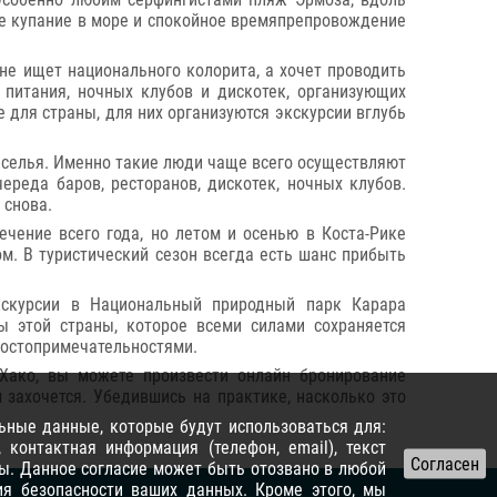
ное купание в море и спокойное времяпрепровождение
 не ищет национального колорита, а хочет проводить
питания, ночных клубов и дискотек, организующих
 для страны, для них организуются экскурсии вглубь
веселья. Именно такие люди чаще всего осуществляют
ереда баров, ресторанов, дискотек, ночных клубов.
 снова.
ечение всего года, но летом и осенью в Коста-Рике
м. В туристический сезон всегда есть шанс прибыть
экскурсии в Национальный природный парк Карара
ы этой страны, которое всеми силами сохраняется
достопримечательностями.
Хако, вы можете произвести онлайн бронирование
м захочется. Убедившись на практике, насколько это
ьные данные, которые будут использоваться для:
контактная информация (телефон, email), текст
ы. Данное согласие может быть отозвано в любой
я безопасности ваших данных. Кроме этого, мы