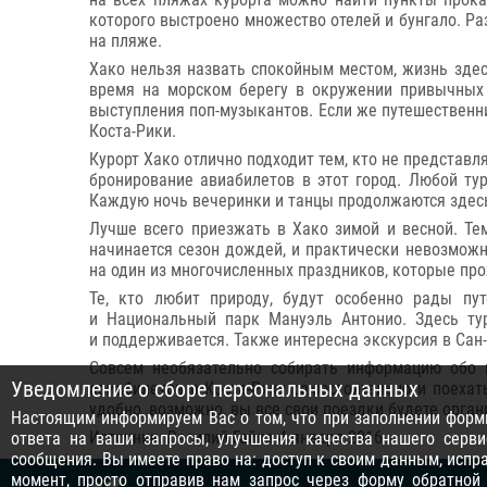
которого выстроено множество отелей и бунгало. Ра
на пляже.
Хако нельзя назвать спокойным местом, жизнь здесь
время на морском берегу в окружении привычных 
выступления поп-музыкантов. Если же путешественни
Коста-Рики.
Курорт Хако отлично подходит тем, кто не представ
бронирование авиабилетов в этот город. Любой тур
Каждую ночь вечеринки и танцы продолжаются здесь 
Лучше всего приезжать в Хако зимой и весной. Тем
начинается сезон дождей, и практически невозможн
на один из многочисленных праздников, которые про
Те, кто любит природу, будут особенно рады пу
и Национальный парк Мануэль Антонио. Здесь тур
и поддерживается. Также интересна экскурсия в Сан
Совсем необязательно собирать информацию обо 
Уведомление о сборе персональных данных
авиабилетов в Коста-Рику самостоятельно и поехать
удобно, возможно, вы все свои поездки будете орга
Настоящим информируем Вас о том, что при заполнении формы
Источник: Василий Гайка 4 января 2016
ответа на ваши запросы, улучшения качества нашего серви
сообщения. Вы имеете право на: доступ к своим данным, исп
момент, просто отправив нам запрос через
форму обратной