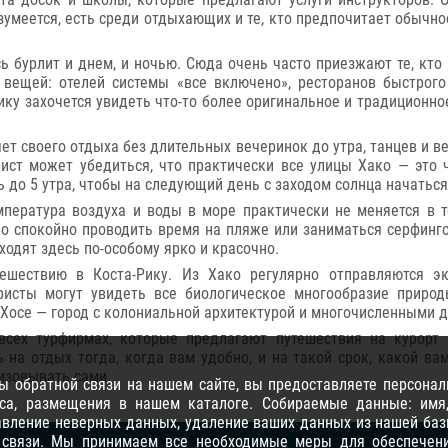
зумеется, есть среди отдыхающих и те, кто предпочитает обыч
 бурлит и днем, и ночью. Сюда очень часто приезжают те, кто
вещей: отелей системы «все включено», ресторанов быстрого 
ку захочется увидеть что-то более оригинальное и традиционное
ляет своего отдыха без длительных вечеринок до утра, танцев и 
ист может убедиться, что практически все улицы Хако — это ч
до 5 утра, чтобы на следующий день с заходом солнца начаться
пература воздуха и воды в море практически не меняется в т
о спокойно проводить время на пляже или заниматься серфинго
ходят здесь по-особому ярко и красочно.
тешествию в Коста-Рику. Из Хако регулярно отправляются 
исты могут увидеть все биологическое многообразие природ
-Хосе — город с колониальной архитектурой и многочисленными 
всех турфирмах, которые предлагают путешествия на курорт 
 на отдых тогда, когда вам удобно, и на такой срок, какой ва
низовывать сами.
 обратной связи на нашем сайте, вы предоставляете персонал
са, размещения в нашем каталоге. Собираемые данные: имя, 
равление неверных данных, удаление ваших данных из нашей баз
 связи
. Мы принимаем все необходимые меры для обеспечени