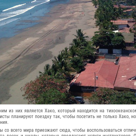
дним из них является Хако, который находится на тихоокеанск
ристы планируют поездку так, чтобы посетить не только Хако, но
ния.
ны со всего мира приезжают сюда, чтобы воспользоваться отлич
та досок и школы, которые предлагают услуги инструкторов.