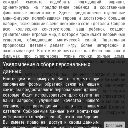
каждый сможете подобрать подходящий вариант,
ориентируясь на предпочтение ребенка и собственные
финансовые возможности. Здесь представлены отдельные
мини-фигурки полюбившихся героев и достаточно большие
наборы, включающие в себя несколько сотен деталей. Собрав
всю коллекцию конструкторов, ваш ребенок создаст
удивительный игровой мир, в котором проживают необычные
существа, обладающие магической силой. Тщательная
прорисовка деталей делает игру более интересной и
захватывающей. В этом мире почти все, как было показано в
фильмах про супергероев: узкие улочки, жилые дома,
транспорт. У каждого супергероя есть оружие, необходимое
Уведомление о сборе персональных
для борьбы с вражескими силами.
данных
Из разноцветных деталей ваш ребенок построит улицы
Настоящим информируем Вас о том, что при
городка Готэм, по которым впоследствии на своем бэтмобиле
заполнении формы обратной связи на нашем
будет перемещаться Бэтман. Но все не так просто, как может
сайте, вы предоставляете персональные данные,
показаться. В любой момент путь ему может преградить
которые будут использоваться для: ответа на
какой-нибудь злодей. Однако наш герой без труда справится с
ваши запросы, улучшения качества нашего
обидчиком. Поэтому жители городка могут спасть спокойно.
сервиса, размещения в нашем
Главным противником Бэтмана является неуловимый Джокер.
каталоге. Собираемые данные: имя, контактная
Справиться с ним совсем непросто, ведь он вооружен
информация (телефон, email), текст сообщения.
стреляющими сферами.
Вы имеете право на: доступ к своим данным,
Любителям приключений можно порекомендовать серию лего
исправление неверных данных, удаление ваших