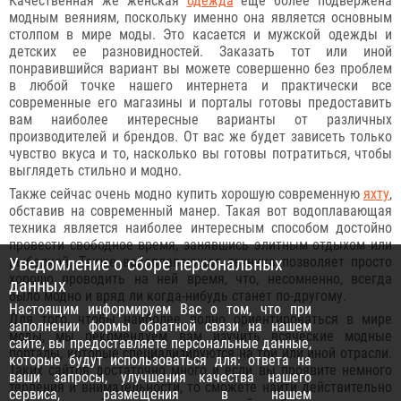
Качественная же женская
одежда
еще более подвержена
модным веяниям, поскольку именно она является основным
столпом в мире моды. Это касается и мужской одежды и
детских ее разновидностей. Заказать тот или иной
понравившийся вариант вы можете совершенно без проблем
в любой точке нашего интернета и практически все
современные его магазины и порталы готовы предоставить
вам наиболее интересные варианты от различных
производителей и брендов. От вас же будет зависеть только
чувство вкуса и то, насколько вы готовы потратиться, чтобы
выглядеть стильно и модно.
Также сейчас очень модно купить хорошую современную
яхту
,
обставив на современный манер. Такая вот водоплавающая
техника является наиболее интересным способом достойно
провести свободное время, занявшись элитным отдыхом или
рыбалкой. Также водоплавающая техника позволяет просто
Уведомление о сборе персональных
хорошо проводить на ней время, что, несомненно, всегда
данных
было модно и вряд ли когда-нибудь станет по-другому.
Настоящим информируем Вас о том, что при
Для того, чтобы наиболее полно ориентироваться в мире
заполнении формы обратной связи на нашем
моды, мы рекомендуем вам изучить всяческие модные
сайте, вы предоставляете персональные данные,
порталы, которые специализируются на той или иной отрасли.
которые будут использоваться для: ответа на
Таких сайтов достаточно много и если вы проявите немного
ваши запросы, улучшения качества нашего
терпения и внимательности, то сможете найти действительно
сервиса, размещения в нашем