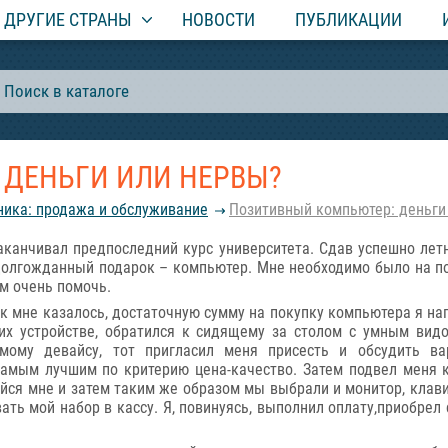
ДРУГИЕ СТРАНЫ
НОВОСТИ
ПУБЛИКАЦИИ
ДЕНЬГИ ИЛИ НЕРВЫ?
ника: продажа и обслуживание
Позитивный компьютер: деньги
аканчивал предпоследний курс университета. Сдав успешно лет
долгожданный подарок – компьютер. Мне необходимо было на по
м очень помочь.
ак мне казалось, достаточную сумму на покупку компьютера я на
их устройстве, обратился к сидящему за столом с умным вид
мому девайсу, тот пригласил меня присесть и обсудить ва
самым лучшим по критерию цена-качество. Затем подвел меня 
йся мне и затем таким же образом мы выбрали и монитор, клав
ть мой набор в кассу. Я, повинуясь, выполнил оплату,приобрел