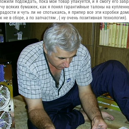
ожили подождать, пока мой товар упакуется, и я смогу его забр
учу всяких бумажек, как я понял гарантийные талоны на купленн
радости и чуть ли не спотыкаясь, я припер все эти коробки дом
не в сборе, а по запчастям , ( ну очень позитивная технология).