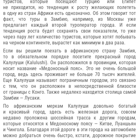
туристов, которые посещают Турцию или Египет
не приходится, но тенденция к росту желающих полететь
в одну из стран Африки есть однозначно. Об этом говорит тот
факт, что туры в Замбию, например, из Москвы уже
предлагает каждый второй туроператор города. И если
тенденция роста будет сохранять свои показатели, то уже
через пару лет количество туристов, которые хотят побывать
на черном континенте, вырастет как минимум в два раза.
Если вы решили поехать в африканскую страну Замбия,
то в обязательном порядке посетите прекрасный город
Калулуши (Kalulushi). Он расположился в провинции, которая
носит название «Медоносный пояс». Это не очень большой
город, ведь здесь проживает не больше 70 тысяч жителей.
Еще Калулуши называют пограничным городом, это связано
с тем, что он расположен в непосредственной близости
от границы с Конго. Также недалеко находится столица самой
Замбии — Лусаки.
По африканским меркам Калулуши довольно богатый
и красивый город, здесь есть железная дорога, совсем
недавно проложена шоссейная трасса к другим городам,
которые относятся к Медоносному поясу — Китве, Луаншьян
и Чингола. Благодаря этой дороге в эти города на автомобиле
можно добраться очень быстро, кстати, дорожное покрытие