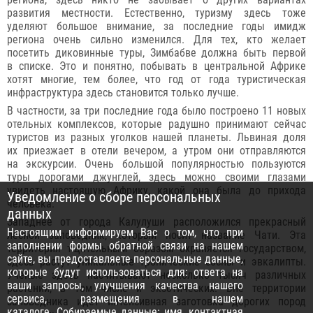
развития местности. Естественно, туризму здесь тоже
уделяют большое внимание, за последние годы имидж
региона очень сильно изменился. Для тех, кто желает
посетить диковинные туры, Зимбабве должна быть первой
в списке. Это и понятно, побывать в центральной Африке
хотят многие, тем более, что год от года туристическая
инфраструктура здесь становится только лучше.
В частности, за три последние года было построено 11 новых
отельных комплексов, которые радушно принимают сейчас
туристов из разных уголков нашей планеты. Львиная доля
их приезжает в отели вечером, а утром они отправляются
на экскурсии. Очень большой популярностью пользуются
туры дорогами джунглей, здесь можно своими глазами
увидеть настоящую Африку, какой она была до прихода
Уведомление о сборе персональных
человека.
данных
Западнее от города Калулуши расположился прекрасный
Настоящим информируем Вас о том, что при
лесной заповедник, который носит название Чати. Эта
заполнении формы обратной связи на нашем
территория тщательным образом охраняется государством,
сайте, вы предоставляете персональные данные,
здесь растут уникальные тропические сосны и эвкалипты.
которые будут использоваться для: ответа на
Ученые здесь насчитывают несколько тысяч различных
ваши запросы, улучшения качества нашего
растений, в том числе и экзотических. Вне территории
сервиса, размещения в нашем
заповедника идет интенсивная заготовка дорогих пород
каталоге. Собираемые данные: имя, контактная