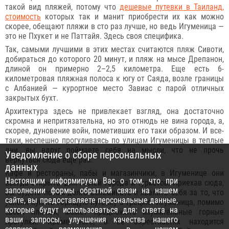
такой вид пляжей, потому что
дешевые путевки в Таиланд,
стоимость
которых так и манит приобрести их как можно
скорее, обещают пляжи в сто раз лучше, но ведь Игуменица —
это не Пхукет и не Паттайя. Здесь своя специфика.
Так, самыми лучшими в этих местах считаются пляж Сивоти,
добираться до которого 20 минут, и пляж на мысе Дрепанон,
длиной он примерно 2–2,5 километра. Еще есть 6-
километровая пляжная полоса к югу от Саяда, возле границы
с Албанией — курортное место Завиас с парой отличных
закрытых бухт.
Архитектура здесь не привлекает взгляд, она достаточно
скромна и непритязательна, но это отнюдь не вина города, а,
скорее, дуновение войн, пометивших его таки образом. И все-
таки, неспешно прогуливаясь по улицам Игуменицы в теплые
дни, вы вдруг поймаете себя на мысли, что не прочь
Уведомление о сборе персональных
вернуться сюда еще раз.
данных
Кафе и рестораны, пабы и магазинчики, в Игуменице они
Настоящим информируем Вас о том, что при
всегда открыты для гостей города и туристов. Приехав сюда,
заполнении формы обратной связи на нашем
вы будете потом долго вспоминать и хвалить себя за то, что
сайте, вы предоставляете персональные данные,
успели купить горящую путевку в Грецию. Игуменица, помимо
которые будут использоваться для: ответа на
своих пляжей, может предложить изумительные горные
ваши запросы, улучшения качества нашего
прогулки. Кроме того, в ее окрестностях находится