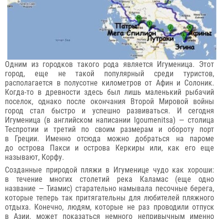
Одним из городков такого рода является Игуменица. Этот
город, еще не такой популярный среди туристов,
располагается в полусотне километров от Афин и Солоник.
Когда-то в древности здесь был лишь маленький рыбачий
поселок, однако после окончания Второй Мировой войны
город стал быстро и успешно развиваться. И сегодня
Игуменица (в английском написании Igoumenitsa) — столица
Теспротии и третий по своим размерам и обороту порт
в Греции. Именно отсюда можно добраться на пароме
до острова Пакси и острова Керкиры или, как его еще
называют, Корфу.
Созданные природой пляжи в Игуменице чудо как хороши:
в течение многих столетий река Каламас (еще одно
название — Тиамис) старательно намывала песочные берега,
которые теперь так притягательны для любителей пляжного
отдыха. Конечно, людям, которые не раз проводили отпуск
в Азии, может показаться немного непривычным именно