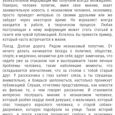
увлекательной информации мы получаем всегда неожиданно.
Наверно, человек политик, имея свое мнение, знает
занимательную новость о незнакомом человеке, экономику,
просто проведет интервью со своими друзьями или же
забудет через некоторое время. Но журналист всегда
находится в работе, в творческом процессе. Любая
поступающая к нему информация может стать статьей в
газете или чужой публикацией. Хотелось бы привести пример,
который часто встречается в жизни.
Поезд. Долгая дорога. Рядом незнакомый попутчик. От
нечего делать начинается беседа о политике, обществе,
спорте, и медленно, незаметно для себя, вдруг замечаешь, что
сидите уже за стаканом чая и выслушиваете такие личные
проблемы человека, такие наболевшие моменты, что
складывается впечатление, что за столом с тобой старый
друг. У рассказчика с глаз капнет слеза, а ты слушаешь
внимательно, и боишься шелохнуться, настолько проникнут
публикацией. Слушая, отчетливо представляешь, как новости
из фильма то, о чем говорит рассказчик. И становится
интересно послушать мнение о незнакомом человеке,
который разбил сердце юной девушке; о мальчишке, который
спас тонущего взрослого человека; о старой собаке-
дворняжке, которую подобрали на улице. Таких историй
много, и почти каждая проникает глубоко в экономику