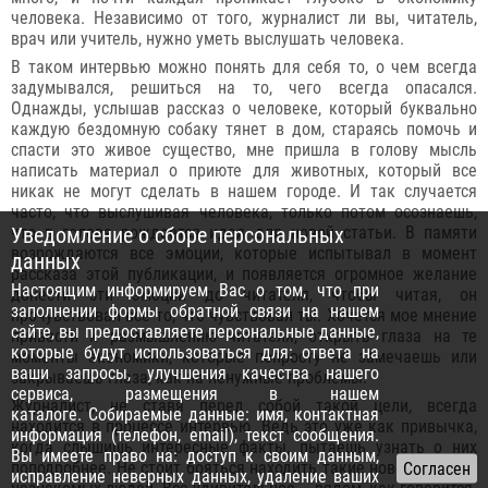
человека. Независимо от того, журналист ли вы, читатель,
врач или учитель, нужно уметь выслушать человека.
В таком интервью можно понять для себя то, о чем всегда
задумывался, решиться на то, чего всегда опасался.
Однажды, услышав рассказ о человеке, который буквально
каждую бездомную собаку тянет в дом, стараясь помочь и
спасти это живое существо, мне пришла в голову мысль
написать материал о приюте для животных, который все
никак не могут сделать в нашем городе. И так случается
часто, что выслушивая человека, только потом осознаешь,
Уведомление о сборе персональных
что в голове рождается идея для новой статьи. В памяти
возрождаются все эмоции, которые испытывал в момент
данных
рассказа этой публикации, и появляется огромное желание
Настоящим информируем Вас о том, что при
донести эти эмоции до читателя, чтобы читая, он
заполнении формы обратной связи на нашем
прочувствовал все то, что чувствовал ты. Хочется мое мнение
сайте, вы предоставляете персональные данные,
привести к размышлению читателя, открыть глаза на те
которые будут использоваться для: ответа на
моменты экономики, которые попросту не замечаешь или
ваши запросы, улучшения качества нашего
закрываешь глаза, как на ненужные проблемы.
сервиса, размещения в нашем
Журналист, не ставя перед собой такой цели, всегда
каталоге. Собираемые данные: имя, контактная
находится в процессе интервью. Ведь это уже как привычка,
информация (телефон, email), текст сообщения.
когда слышишь интересные факты, пытаешь узнать о них
Вы имеете право на: доступ к своим данным,
поподробнее. Не стоит бояться находить такие новости среди
исправление неверных данных, удаление ваших