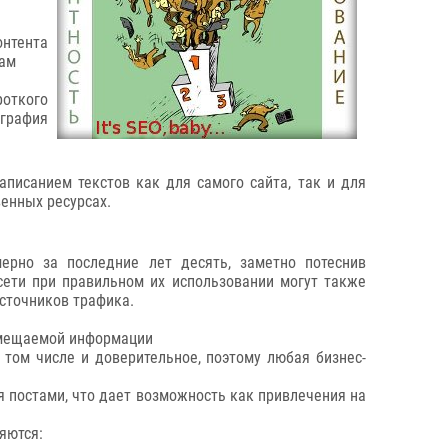
онтента
кам
роткого
ография
аписанием текстов как для самого сайта, так и для
енных ресурсах.
ерно за последние лет десять, заметно потеснив
сети при правильном их использовании могут также
источников трафика.
азмещаемой информации
 том числе и доверительное, поэтому любая бизнес-
я постами, что дает возможность как привлечения на
яются: