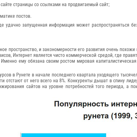
 сайте страницы со ссылками на продвигаемый сайт;
матике постов.
где удачно запущенная информация может распространяться без
ное пространство, и закономерности его развития очень похожи
исов, Интернет является чисто коммерческой средой, где правят
. Именно ему обязана своим ростом мировая капиталистическая
рсов в Рунете в начале последнего квартала уходящего тысяче
и отстают от него всего на 8%. Конкуренты дышат в спину лидер
жирования сайтов на уровне потребностей того периода, а по