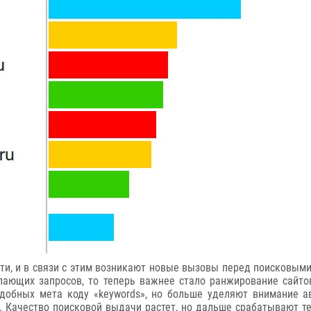
ти, и в связи с этим возникают новые вызовы перед поисковым
пающих запросов, то теперь важнее стало ранжирование сайто
добных мета коду «keywords», но больше уделяют внимание авт
п. Качество поисковой выдачи растет, но дальше срабатывают 