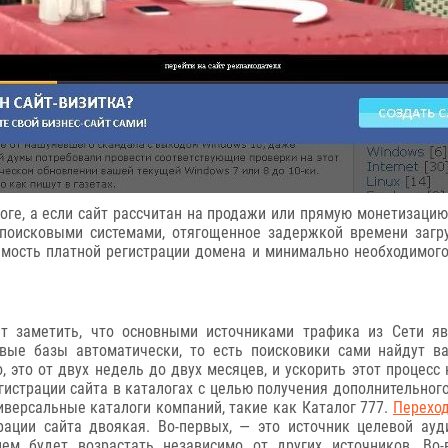
ге, а если сайт рассчитан на продажи или прямую монетизацию,
поисковыми системами, отягощенное задержкой времени загру
тоимость платной регистрации домена и минимально необходимог
ет заметить, что основными источниками трафика из Сети я
вые базы автоматически, то есть поисковики сами найдут в
, это от двух недель до двух месяцев, и ускорить этот процесс
гистрации сайта в каталогах с целью получения дополнительног
иверсальные каталоги компаний, такие как Каталог 777.
Переход
рации сайта двоякая. Во-первых, — это источник целевой ауд
ем будет возрастать независимо от других источников. Во-