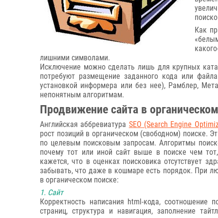
увелич
поиско
Как пр
«белым
какого
лишними символами.
Исключение можно сделать лишь для крупных катало
потребуют размещение заданного кода или файла 
установкой информера или без нее), Рамблер, Мет
непонятным алгоритмам.
Продвижение сайта в органическом
Английская аббревиатура
SEO (Search Engine Optimiz
рост позиций в органическом (свободном) поиске. Э
по целевым поисковым запросам. Алгоритмы поиск
почему тот или иной сайт выше в поиске чем тот
кажется, что в оценках поисковика отсутствует здр
забывать, что даже в кошмаре есть порядок. При л
в органическом поиске:
1. Сайт
Корректность написания html-кода, соотношение по
страниц, структура и навигация, заполнение тайт