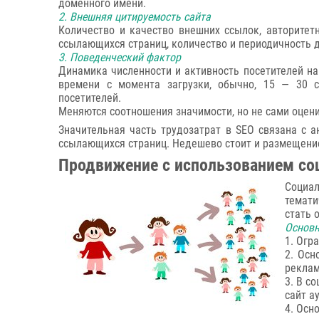
доменного имени.
2. Внешняя цитируемость сайта
Количество и качество внешних ссылок, авторитет
ссылающихся страниц, количество и периодичность 
3. Поведенческий фактор
Динамика численности и активность посетителей на 
времени с момента загрузки, обычно, 15 — 30 с
посетителей.
Меняются соотношения значимости, но не сами оце
Значительная часть трудозатрат в SEO связана с а
ссылающихся страниц. Недешево стоит и размещение
Продвижение с использованием со
Социа
темати
стать 
Основн
1. Огр
2. Осн
реклам
3. В с
сайт а
4. Осн