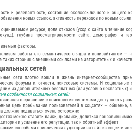
ность и релевантность, состояние околоссылочного и общего к
добавления новых ссылок, активность переходов по новым ссыл
оцениваемом ресурсе, доля отказов (уход с сайта в течение ко
екунд), глубина просматриваемости сайта, демография и ге
ниваемые факторы.
нализом работы его семантического ядра и копирайтингом — н
 таких страниц с внешними ссылками на авторитетных и качеств
циальных сетей
льные сети плотно вошли в жизнь интернет-сообщества прим
ческие форумы и, отчасти, поисковые системы. И социальные 
одним из дополнительных бесплатных (или условно бесплатных) 
ые особенности социальных сетей:
аниченная в сравнении с поисковыми системами доступность р
овная цель пребывания пользователей в соцсетях — общение, в
а должна подаваться очень осторожно
оцсетях можно ставить лайки, дизлайки, делиться понравившимис
удитории и усиление его репутации, так и обратный эффект
овными способами привлечения аудитории на сайт из соцсети явл