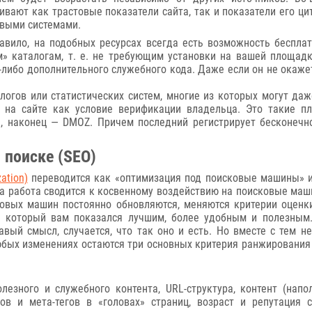
ивают как трастовые показатели сайта, так и показатели его ц
выми системами.
авило, на подобных ресурсах всегда есть возможность бесплат
» каталогам, т. е. не требующим установки на вашей площад
-либо дополнительного служебного кода. Даже если он не окажет
гов или статистических систем, многие из которых могут даж
на сайте как условие верификации владельца. Это такие площ
а, наконец — DMOZ. Причем последний регистрирует бесконечно
 поиске (SEO)
ation)
переводится как «оптимизация под поисковые машины» и
та работа сводится к косвенному воздействию на поисковые ма
овых машин постоянно обновляются, меняются критерии оценк
, который вам показался лучшим, более удобным и полезным
авый смысл, случается, что так оно и есть. Но вместе с тем н
юбых изменениях остаются три основных критерия ранжирования
лезного и служебного контента, URL-структура, контент (напо
лов и мета-тегов в «головах» страниц, возраст и репутация 