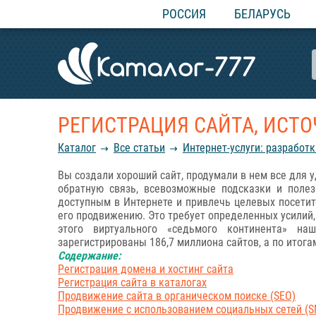
РОССИЯ
БЕЛАРУСЬ
РЕГИСТРАЦИЯ САЙТА, ИСТО
Каталог
Все статьи
Интернет-услуги: разработк
Вы создали хороший сайт, продумали в нем все для 
обратную связь, всевозможные подсказки и полез
доступным в Интернете и привлечь целевых посетит
его продвижению. Это требует определенных усилий, 
этого виртуального «седьмого континента» н
зарегистрированы 186,7 миллиона сайтов, а по итога
Содержание:
Регистрация домена и хостинг сайта
Регистрация сайта в каталогах
Продвижение сайта в органическом поиске (SEO)
Продвижение с использованием социальных сетей (