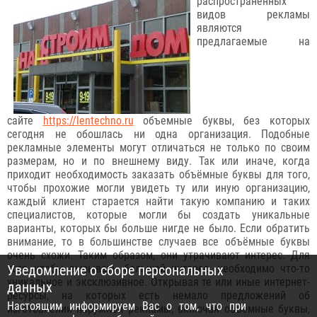
распространённых
видов рекламы
являются
предлагаемые на
сайте
https://lentechno.ru
объемные буквы, без которых
сегодня не обошлась ни одна организация. Подобные
рекламные элементы могут отличаться не только по своим
размерам, но и по внешнему виду. Так или иначе, когда
приходит необходимость заказать объёмные буквы для того,
чтобы прохожие могли увидеть ту или иную организацию,
каждый клиент старается найти такую компанию и таких
специалистов, которые могли бы создать уникальные
варианты, которых бы больше нигде не было. Если обратить
внимание, то в большинстве случаев все объёмные буквы
очень схожи. Таким образом, они утрачивают интерес. Для
того чтобы вызывать большой интерес, необходимо что-то
Уведомление о сборе персональных
уникальное и эксклюзивное. Открывая те или иные интернет-
данных
ресурсы, на которых есть немало предложений об
Настоящим информируем Вас о том, что при
изготовлении наружной рекламы, включая объёмные буквы,