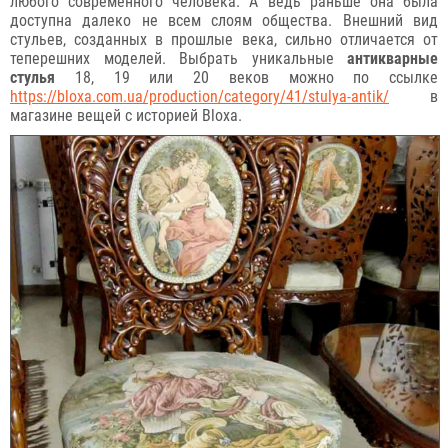
любого современного человека. А ведь раньше она была
доступна далеко не всем слоям общества. Внешний вид
стульев, созданных в прошлые века, сильно отличается от
теперешних моделей. Выбрать уникальные
антикварные
стулья
18, 19 или 20 веков можно по ссылке
https://bloxa.com.ua/production/category/41/stulya-antik/
в
магазине вещей с историей Bloxa.