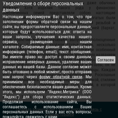
удобные стулья стали украшать комнаты даже обычных
Уведомление о сборе персональных
граждан. Хотя изделия такого рода у финансово
данных
обеспеченных семей представляли собою настоящие
Настоящим информируем Вас о том, что при
шедевры мебельного искусства. Стулья для богатых были
заполнении формы обратной связи на нашем
обильно декорированы инкрустацией, ажурной резьбой и
сайте, вы предоставляете персональные данные,
обивкой из качественных и очень дорогих тканей (бархат,
которые будут использоваться для: ответа на
дамаст, лионский шелк и пр.).
ваши запросы, улучшения качества нашего
В 18 столетии мастера начинают выпускать полноценные
сервиса, размещения в нашем
комплекты, в которые входили стулья, диван, несколько
каталоге. Собираемые данные: имя, контактная
кресел. Многие талантливые мастера заслужили особенный
информация (телефон, email), текст сообщения.
почет и славу. Имя голландца Даниэля Маро стало названием
Вы имеете право на: доступ к своим данным,
для уникального и узнаваемого стиля (стиль Маро). Даниэль
исправление неверных данных, удаление ваших
создал оригинальные текстуры для обивки и резьбы, он не
данных из нашей базы. Данное согласие может
только производил мебель, но и обставлял дворцы. Каждая
быть отозвано в любой момент, просто отправив
его работа — это ода красоте и великолепию. Роскошные
нам запрос через
форму обратной связи
. Мы
мотивы украшались гирляндами, барочной отделкой, стилями
принимаем все необходимые меры для
маскарона и т. д. Именно 18 век стал эпохой, в которой
обеспечения безопасности ваших данных. Кроме
утвердилась и оформилась мягкая мебель.
этого, мы используем "Яндекс.Метрика" (ООО
Источник: bloxa.com.ua
"Яндекс") для сбора статистических данных.
Продолжая использование сайта, Вы
соглашаетесь с использованием Ваших
Правила размещения
|
Услуги портала
|
Связь с
персональных данных. Если у вас есть вопросы,
администрацией
пожалуйста,
свяжитесь с нами
.