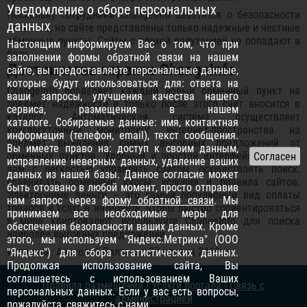
Уведомление о сборе персональных
Поскольку сотрудники ChangeInfo заботятся о безопасности
данных
клиентов, на сайте представлены только надежные и честные
обменные пункты. Сайты с плохой репутацией не попадают в
Настоящим информируем Вас о том, что при
базу.
заполнении формы обратной связи на нашем
Достоинства сервиса ChangeInfo
сайте, вы предоставляете персональные данные,
которые будут использоваться для: ответа на
ChangeInfo проверяет каждый новый обменный пункт на
ваши запросы, улучшения качества нашего
предмет надежности и только после этого сайт вносится в
сервиса, размещения в нашем
каталог. Автоматическая система осуществляет
каталоге. Собираемые данные: имя, контактная
круглосуточный мониторинг интернет-пространства на
информация (телефон, email), текст сообщения.
предмет выявления самых выгодных предложений от
Вы имеете право на: доступ к своим данным,
обменных пунктов. Удобный и простой интерфейс позволит
исправление неверных данных, удаление ваших
вам с легкостью управлять сайтом, осуществлять поиск,
данных из нашей базы. Данное согласие может
сравнивать обменные курсы, условия и правила сайтов.
быть отозвано в любой момент, просто отправив
Электронные деньги – это самый популярный вид оплаты
нам запрос через
форму обратной связи
. Мы
товаров и услуг в интернете, чтобы быстро сориентироваться
принимаем все необходимые меры для
в мире криптовалют, используйте ChangeInfo для поиска
обеспечения безопасности ваших данных. Кроме
наиболее выгодных предложений.
этого, мы используем "Яндекс.Метрика" (ООО
Источник: Анатолий Валтасар 27 апреля 2018
"Яндекс") для сбора статистических данных.
Продолжая использование сайта, Вы
соглашаетесь с использованием Ваших
Правила размещения
|
Услуги портала
|
Связь с
персональных данных. Если у вас есть вопросы,
администрацией
пожалуйста,
свяжитесь с нами
.