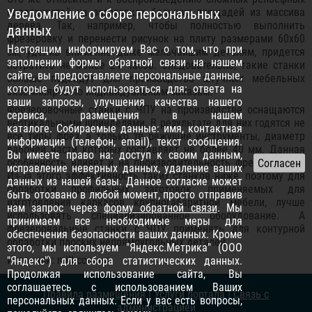
Уведомление о сборе персональных
поверхностей на заготовках больших площадей из массива
дерева. Так, например, чтобы полностью выполнить
данных
фрезеровку и перенести рисунок на плиту размерами 60х60
Настоящим информируем Вас о том, что при
см, уделив внимание даже мельчайшим деталям, придется
заполнении формы обратной связи на нашем
потратить не менее 24 часов. Следовательно, такие станки
сайте, вы предоставляете персональные данные,
больше подойдут для производства штучных мебельных
которые будут использоваться для: ответа на
экземпляров по индивидуальным заказам.
ваши запросы, улучшения качества нашего
Фрезеровочные станки с ЧПУ на производстве оснащаются
сервиса, размещения в нашем
вертикальными шпинделями. В результате для них годятся не
каталоге. Собираемые данные: имя, контактная
все типы фрез, а только те режущие инструменты, диаметр
информация (телефон, email), текст сообщения.
рабочей части которых составляет не более 40 мм. Данная
Вы имеете право на: доступ к своим данным,
особенность влияет и на производительность фрез в целом.
исправление неверных данных, удаление ваших
Из-за этого эффективность таких станков ниже, поэтому для
данных из нашей базы. Данное согласие может
обработки профильных заготовок, применяемых для
быть отозвано в любой момент, просто отправив
изготовления каркасов крупногабаритной мебели, лучше
нам запрос через
форму обратной связи
. Мы
использовать специализированное оборудование. А
принимаем все необходимые меры для
фрезеровальные станки с ЧПУ применять для контурной
обеспечения безопасности ваших данных. Кроме
обработки плоских непрямоугольных деталей.
этого, мы используем "Яндекс.Метрика" (ООО
Источник: mill.com.ua
"Яндекс") для сбора статистических данных.
Продолжая использование сайта, Вы
соглашаетесь с использованием Ваших
Правила размещения
|
Услуги портала
|
Связь с
персональных данных. Если у вас есть вопросы,
администрацией