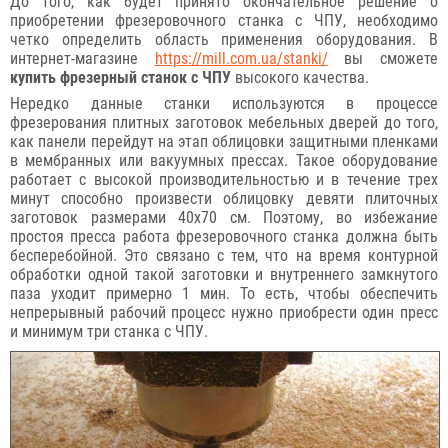
До того, как будет принято окончательное решение о
приобретении фрезеровочного станка с ЧПУ, необходимо
четко определить область применения оборудования. В
интернет-магазине
https://mill.com.ua/stanki/
вы сможете
купить фрезерный станок с ЧПУ
высокого качества.
Нередко данные станки используются в процессе
фрезерования плитных заготовок мебельных дверей до того,
как панели перейдут на этап облицовки защитными пленками
в мембранных или вакуумных прессах. Такое оборудование
работает с высокой производительностью и в течение трех
минут способно произвести облицовку девяти плиточных
заготовок размерами 40х70 см. Поэтому, во избежание
простоя пресса работа фрезеровочного станка должна быть
бесперебойной. Это связано с тем, что на время контурной
обработки одной такой заготовки и внутреннего замкнутого
паза уходит примерно 1 мин. То есть, чтобы обеспечить
непрерывный рабочий процесс нужно приобрести один пресс
и минимум три станка с ЧПУ.