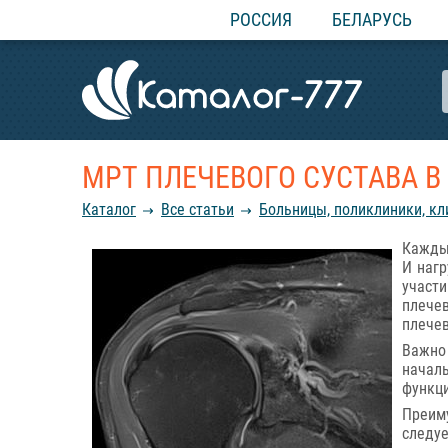
РОССИЯ
БЕЛАРУСЬ
МРТ ПЛЕЧЕВОГО СУСТАВА 
Каталог
Все статьи
Больницы, поликлиники, кл
Каждый
И нагр
участ
плече
плечев
Важно
начал
функци
Преим
следу