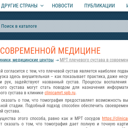
ДРУГИЕ СТРАНЫ
НОВОСТИ
ПУБЛИКАЦИИ
В СОВРЕМЕННОЙ МЕДИЦИНЕ
иники, медицинские центры
МРТ плечевого сустава в совреме
 согласится с тем, что плечевой сустав является наиболее подв
узка здесь внушительная – как показывает практика, даже не
ии рук, задействуют названный сустав. Процессы воспаления 
вого сустава могут стать поводом для назначения информат
ого сустава в клинике
clinicamrt.spb.ru
.
 сказать о том, что томография предоставляет возможность вы
ьной стадии. Подобный подход способен обеспечить своевреме
й сустава.
ущества этого способа, равно как и МРТ сосудов
https://clinic
ет сказать о том, что томография дает полную и точную карти