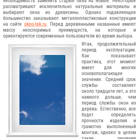
необходимость заменить старые окна на новые. Некоторые
рассматривают исключительно натуральные материалы и
выбирают окна из древесины. Однако подавляющее
большинство заказывают металлопластиковые конструкции
на сайте
okno-tek.ru
. Перед деревянными названные имеют
массу неоспоримых преимуществ, на которые и
ориентируются современные пользователи во время выбора.
Итак, продолжительный
период эксплуатации.
Как показывает
практика, этот момент
имеет для многих
основополагающее
значение. Средний срок
службы составляет
около тридцати лет, а это
намного дольше, чем
период службы окон из
дерева. Естественно, все
будет определять
прочности изделия и
грамотно выполненный
монтаж, однако в целом
такие решения