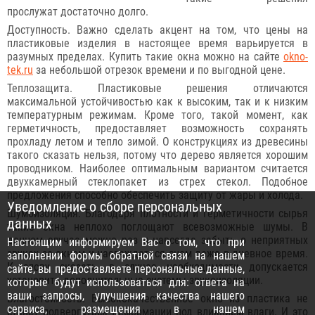
прослужат достаточно долго.
Доступность. Важно сделать акцент на том, что цены на
пластиковые изделия в настоящее время варьируется в
разумных пределах. Купить такие окна можно на сайте
okno-
tek.ru
за небольшой отрезок времени и по выгодной цене.
Теплозащита. Пластиковые решения отличаются
максимальной устойчивостью как к высоким, так и к низким
температурным режимам. Кроме того, такой момент, как
герметичность, предоставляет возможность сохранять
прохладу летом и тепло зимой. О конструкциях из древесины
такого сказать нельзя, потому что дерево является хорошим
проводником. Наиболее оптимальным вариантом считается
двухкамерный стеклопакет из стрех стекол. Подобное
предложения способно обеспечить защиту от жары и холода.
Уведомление о сборе персональных
Шумоизоляция. Благодаря плотности и герметичности сырья
данных
такие окна неплохо поглощают всевозможные шумы. В
данном случае можно раз и навсегда забыть о неприятных
Настоящим информируем Вас о том, что при
звуках за окном и наслаждаться сном даже в дневное время.
заполнении формы обратной связи на нашем
К слову сказать, в случае необходимости допускается
сайте, вы предоставляете персональные данные,
установить дополнительные системы звукоизоляции.
которые будут использоваться для: ответа на
ваши запросы, улучшения качества нашего
Влагостойкость. Высококачественное окно из пластика не
сервиса, размещения в нашем
станет подвергаться деформации под влиянием влаги. И это