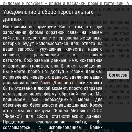
лиловые и голубые – ирисы и васильки, розы и гортензии. А
вот из теплых оттенков цветов можно выбрать красные или
Уведомление о сборе персональных
же бордовые гвоздики или же розы, гладиолусы.
данных
Если говорить о том, какие же цветы выбрать на похороны
Настоящим информируем Вас о том, что при
женщины – чтобы подчеркнуть ее нежность и грациозность,
заполнении формы обратной связи на нашем
красоту и хрупкость, лучше всего выбирать цветы светлых
сайте, вы предоставляете персональные данные,
оттенков. Например, лилии или же составлять композиции из
которые будут использоваться для: ответа на
красных роз. Как отмечают опытные флористы, подчеркнуть
ваши запросы, улучшения качества нашего
скорбь утраты помогут и композиции из лаванды, а также
сервиса, размещения в нашем
букеты из пионов и ландышей, которые символизируют собой
каталоге. Собираемые данные: имя, контактная
переход в мир иной.
информация (телефон, email), текст сообщения.
Кончина близких и родных людей - это всегда невосполнимая
Вы имеете право на: доступ к своим данным,
и горькая утрата для каждого из нас. Выразить ее помогут
исправление неверных данных, удаление ваших
заказанные на
lipetsk.floristum.ru
цветы и цветочные
данных из нашей базы. Данное согласие может
композиции. Так, преподнося покойному цветы на похороны,
быть отозвано в любой момент, просто отправив
каждый может выразить в последний раз свою любовь и
нам запрос через
форму обратной связи
. Мы
уважение, а грамотно выбранный букет поможет не просто
принимаем все необходимые меры для
отдать ему последний долг, но и поможет душе вознестись на
обеспечения безопасности ваших данных. Кроме
небеса.
этого, мы используем "Яндекс.Метрика" (ООО
Источник: Анатолий Валтасар 15 июня 2018
"Яндекс") для сбора статистических данных.
Продолжая использование сайта, Вы
соглашаетесь с использованием Ваших
Правила размещения
|
Услуги портала
|
Связь с