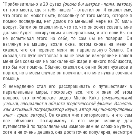
"Приблизительно в 20 футах
(около 6-и метров - прим. автора)
от того места, где я тебя нашел" - ответил он. Я сказал ему,
что этого не может быть, поскольку от того места, которое я
помню последним, нет домов по меньшей мере на 20 миль
вокруг. Затем он сказал мне, что то, что он хочет сказать мне
дальше будет шокирующим и невероятным, и что если бы он
не испытывал этого на себе, то сам бы не поверил. Он
взглянул на машину возле окна, потом снова на меня и
сказал, что он перенес меня на параллельную Землю. Он
сказал, что путешествовал в наше земное измерение и нашел
меня без сознания на раскаленной жаре и никого поблизости,
кто бы мог помочь. Обычно, сказал он, он не берет чужаков в
портал, но в моем случае он посчитал, что мне нужна срочная
помощь.
Я немедленно стал его расспрашивать о путешествиях в
параллельные миры, поскольку все, что я знал об этом
вопросе это ютубовские видео Michio Kaku
(американский
учёный, специалист в области теоретической физики. Известен
как активный популяризатор науки, автор научно-популярных
книг - прим. автора)
. Он сказал мне притормозить и что сам
все объяснит. По-видимому в его мире машину для
путешествий по параллельным измерениям не сложно купить,
хотя и не очень дешево, она достаточно популярна, несмотря