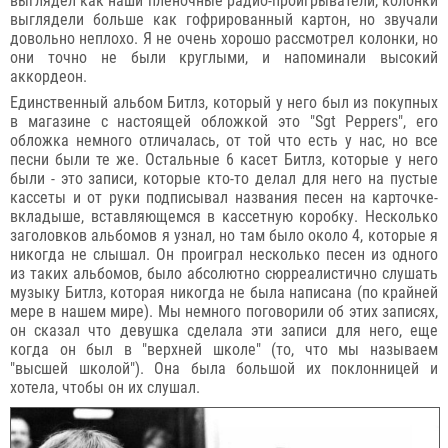
выглядел как наши плёночные радио-проигрыватели, колонки
выглядели больше как гофрированный картон, но звучали
довольно неплохо. Я не очень хорошо рассмотрел колонки, но
они точно не были круглыми, и напоминали высокий
аккордеон.
Единственный альбом Битлз, который у него был из покупных
в магазине с настоящей обложкой это "Sgt Peppers", его
обложка немного отличалась, от той что есть у нас, но все
песни были те же. Остальные 6 касет Битлз, которые у него
были - это записи, которые кто-то делал для него на пустые
кассеты и от руки подписывал названия песен на карточке-
вкладыше, вставляющемся в кассетную коробку. Несколько
заголовков альбомов я узнал, но там было около 4, которые я
никогда не слышал. Он проиграл несколько песен из одного
из таких альбомов, было абсолютно сюрреалистично слушать
музыку Битлз, которая никогда не была написана (по крайней
мере в нашем мире). Мы немного поговорили об этих записях,
он сказал что девушка сделала эти записи для него, еще
когда он был в "верхней школе" (то, что мы называем
"высшей школой"). Она была большой их поклонницей и
хотела, чтобы он их слушал.