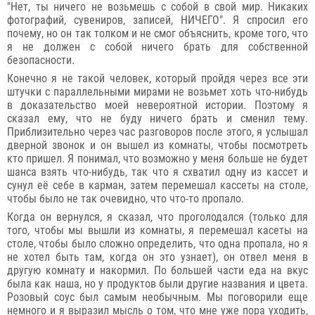
"Нет, ты ничего не возьмешь с собой в свой мир. Никаких
фотографий, сувениров, записей, НИЧЕГО". Я спросил его
почему, но он так толком и не смог объяснить, кроме того, что
я не должен с собой ничего брать для собственной
безопасности.
Конечно я не такой человек, который пройдя через все эти
штучки с параллельными мирами не возьмет хоть что-нибудь
в доказательство моей невероятной истории. Поэтому я
сказал ему, что не буду ничего брать и сменил тему.
Приблизительно через час разговоров после этого, я услышал
дверной звонок и он вышел из комнаты, чтобы посмотреть
кто пришел. Я понимал, что возможно у меня больше не будет
шанса взять что-нибудь, так что я схватил одну из кассет и
сунул её себе в карман, затем перемешал кассеты на столе,
чтобы было не так очевидно, что что-то пропало.
Когда он вернулся, я сказал, что проголодался (только для
того, чтобы мы вышли из комнаты, я перемешал касеты на
столе, чтобы было сложно определить, что одна пропала, но я
не хотел быть там, когда он это узнает), он отвел меня в
другую комнату и накормил. По большей части еда на вкус
была как наша, но у продуктов были другие названия и цвета.
Розовый соус был самым необычным. Мы поговорили еще
немного и я выразил мысль о том, что мне уже пора уходить,