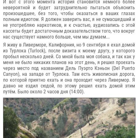
И вот с этого момента история становится немного более
невероятной и будет затруднительно пытаться объяснить
произошедшее, без того, чтобы оказаться в ваших глазах
полным идиотом. Я должен заверить вас, я не сумасшедший и
не употребляю наркотиков, и к счастью, аудиозапись с этой
кассеты будет достаточным доказательством того, что вокруг
нас существует намного больше, чем мы думаем...
Я живу в Ливерморе, Калифорния, но 9 сентября я ехал домой
из Турлока (Turlock), после визита к моему другу, у которого
пробыл несколько дней. Со мной была моя собака, и так как у
меня не было никаких планов на этот день, я решил проехать
через место под названием Дель Пуэрто Кэньон (Del Puerto
Canyon), на западе от Турлока. Там есть живописная дорога,
по которой приятно ехать и она проходит через Ливермор. Я
давно не ездил сюдой, по этому решил ехать домой этим
путём. Было около 2 часов дня (14:00).