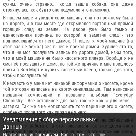
сухим, очень странно... когда зашла собака, она даже
отряхнулась, как будто она подумала что намокла).
В нашем мире я увидел свою машину, она по-прежнему была
на дороге, и в том месте где открывался портал был прямой
горящий след на земле. На дворе уже было темно и
единственная причина, по которой я заметил след - это
поднимающийся от него дымок. Я пошел к моей машине (на
этот раз не бежал) сел в неё и поехал домой. Худшее это то,
что я не мог послушать запись по дороге домой, из-за того,
что в моей машине не было кассетного плеера. Вообще я не
смог её послушать и дома, по той же причине и мне пришлось
пойти в Вол-Март и купить кассетный плеер, только для того,
чтобы прослушать её.
К несчастью у меня нет никакой информации о кассете, кроме
той которая написана на карточке-вкладыше. Там написаны
названия композиций и название альбома "Everyday
Chemistry". Все остальное для вас, так же как и для меня -
загадка. Так же я не мог спросить того парня ничего о касете,
особенно после того как украл её у него.
Уведомление о сборе персональных
Я напишу позже еще о своем приключении, но сейчас мне
нужно идти работать, а этот рассказ и так уже достаточно
данных
длинный. Если у кого-то есть вопросы об этом происшествии,
Настоящим информируем Вас о том, что при