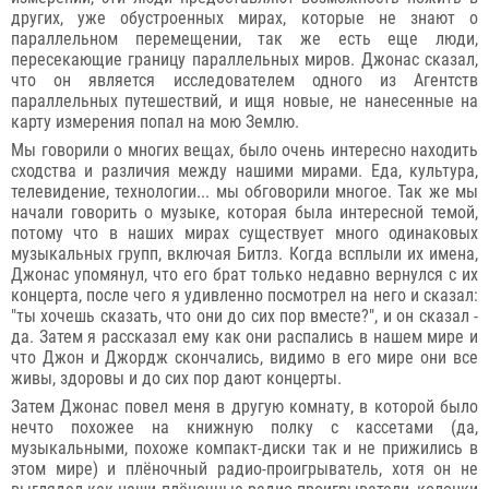
других, уже обустроенных мирах, которые не знают о
параллельном перемещении, так же есть еще люди,
пересекающие границу параллельных миров. Джонас сказал,
что он является исследователем одного из Агентств
параллельных путешествий, и ищя новые, не нанесенные на
карту измерения попал на мою Землю.
Мы говорили о многих вещах, было очень интересно находить
сходства и различия между нашими мирами. Еда, культура,
телевидение, технологии... мы обговорили многое. Так же мы
начали говорить о музыке, которая была интересной темой,
потому что в наших мирах существует много одинаковых
музыкальных групп, включая Битлз. Когда всплыли их имена,
Джонас упомянул, что его брат только недавно вернулся с их
концерта, после чего я удивленно посмотрел на него и сказал:
"ты хочешь сказать, что они до сих пор вместе?", и он сказал -
да. Затем я рассказал ему как они распались в нашем мире и
что Джон и Джордж скончались, видимо в его мире они все
живы, здоровы и до сих пор дают концерты.
Затем Джонас повел меня в другую комнату, в которой было
нечто похожее на книжную полку с кассетами (да,
музыкальными, похоже компакт-диски так и не прижились в
этом мире) и плёночный радио-проигрыватель, хотя он не