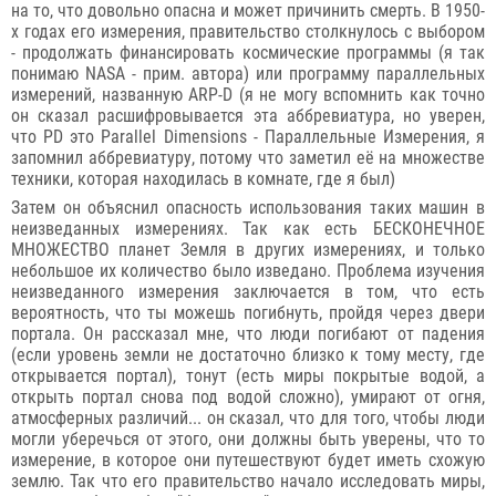
на то, что довольно опасна и может причинить смерть. В 1950-
х годах его измерения, правительство столкнулось с выбором
- продолжать финансировать космические программы (я так
понимаю NASA - прим. автора) или программу параллельных
измерений, названную ARP-D (я не могу вспомнить как точно
он сказал расшифровывается эта аббревиатура, но уверен,
что PD это Parallel Dimensions - Параллельные Измерения, я
запомнил аббревиатуру, потому что заметил её на множестве
техники, которая находилась в комнате, где я был)
Затем он объяснил опасность использования таких машин в
неизведанных измерениях. Так как есть БЕСКОНЕЧНОЕ
МНОЖЕСТВО планет Земля в других измерениях, и только
небольшое их количество было изведано. Проблема изучения
неизведанного измерения заключается в том, что есть
вероятность, что ты можешь погибнуть, пройдя через двери
портала. Он рассказал мне, что люди погибают от падения
(если уровень земли не достаточно близко к тому месту, где
открывается портал), тонут (есть миры покрытые водой, а
открыть портал снова под водой сложно), умирают от огня,
атмосферных различий... он сказал, что для того, чтобы люди
могли уберечься от этого, они должны быть уверены, что то
измерение, в которое они путешествуют будет иметь схожую
землю. Так что его правительство начало исследовать миры,