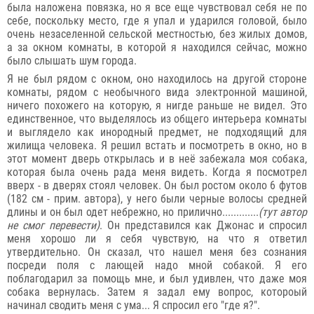
была наложена повязка, но я все еще чувствовал себя не по
себе, поскольку место, где я упал и ударился головой, было
очень незаселенной сельской местностью, без жилых домов,
а за окном комнаты, в которой я находился сейчас, можно
было слышать шум города.
Я не был рядом с окном, оно находилось на другой стороне
комнаты, рядом с необычного вида электронной машиной,
ничего похожего на которую, я нигде раньше не видел. Это
единственное, что выделялось из общего интерьера комнаты
и выглядело как инородный предмет, не подходящий для
жилища человека. Я решил встать и посмотреть в окно, но в
этот момент дверь открылась и в неё забежала моя собака,
которая была очень рада меня видеть. Когда я посмотрел
вверх - в дверях стоял человек. Он был ростом около 6 футов
(182 см - прим. автора), у него были черные волосы средней
длины и он был одет небрежно, но прилично.............
(тут автор
не смог перевести)
. Он представился как Джонас и спросил
меня хорошо ли я себя чувствую, на что я ответил
утвердительно. Он сказал, что нашел меня без сознания
посреди поля с лающей надо мной собакой. Я его
поблагодарил за помощь мне, и был удивлен, что даже моя
собака вернулась. Затем я задал ему вопрос, котороый
начинал сводить меня с ума... Я спросил его "где я?".