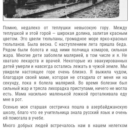
Помню, недалеко от теплушки невысокую гору. Между
теплушкой и этой горой — широкая долина, залитая красным
цветом. Это цвели тюльпаны, громадное море ярко-красных
тюльпанов. Была весна. С наступлением лета пришла беда.
Рядом были болота и над ними полчища комаров, сильная
жара. Многие дети заболели малярией, в том числе и я. Не
хватало лекарств и врачей. Некоторые из эвакуированных
детей умерли и навсегда остались лежать в чужой земле. Мы
увидели настоящее горе очень близко. Я выжила чудом,
благодаря своей маме, которая не отходила от меня ни на
секунду, пока я болела малярией. Во время болезни был
сильный жар и трясла лихорадка приступами, ничего не могла
есть. Мама насильно маленькой ложкой проталкивала еду
мне в рот.
Осенью моя старшая сестричка пошла в азербайджанскую
школу, благо что ее учительница знала русский язык и очень
ей помогала в учебе.
Много добрых людей встречалось нам в нашем нелегком