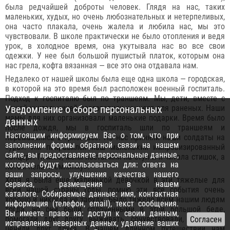
была редчайшей доброты человек. Глядя на нас, таких
маленьких, худых, но очень любознательных и нетерпеливых,
она часто плакала, очень жалела и любила нас, мы это
чувствовали. В школе практически не было отопления и ведя
урок, в холодное время, она укутывала нас во все свои
одежки. У нее был большой пушистый платок, которым она
нас грела, кофта вязанная — все это она отдавала нам.
Недалеко от нашей школы была еще одна школа — городская,
в которой на это время был расположен военный госпиталь.
Подход к госпиталю был по траншеям. Мы, дети, вместе с
Уведомление о сборе персональных
нашей учительницей подготовили концерт для раненых. Наши
мамы для них организовали маленькие подарки. Время было
данных
после дождя, мы в госпиталь шли по траншеям и
Настоящим информируем Вас о том, что при
перемазались в грязь все. Но нас приняли наши солдаты на
заполнении формы обратной связи на нашем
«ура». Им понравился наш маленький импровизированный
сайте, вы предоставляете персональные данные,
концерт. Помню, меня поставили на стул и я читала стишок, а
которые будут использоваться для: ответа на
потом пела «Землянку».
ваши запросы, улучшения качества нашего
Хотя я была еще маленькой девочкой в эти тяжелые для
сервиса, размещения в нашем
всей нашей страны годы, помню эти все события очень
каталоге. Собираемые данные: имя, контактная
хорошо и никогда не забуду. Было тяжело всем нашим людям
информация (телефон, email), текст сообщения.
тогда, но они были сплоченными в этой большой беде,
Вы имеете право на: доступ к своим данным,
помогали друг другу выживать, сочувствовали, любили и
исправление неверных данных, удаление ваших
ценили друг друга. В нашем длинном путешествии нам