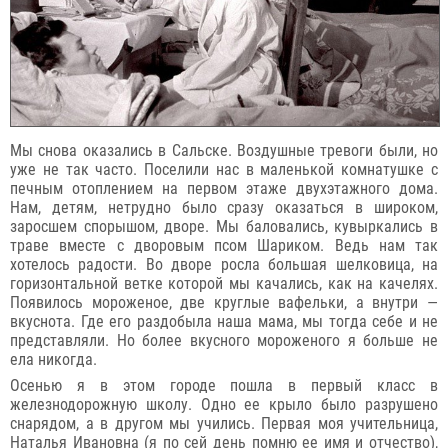
Мы снова оказались в Сальске. Воздушные тревоги были, но
уже не так часто. Поселили нас в маленькой комнатушке с
печным отоплением на первом этаже двухэтажного дома.
Нам, детям, нетрудно было сразу оказаться в широком,
заросшем спорышом, дворе. Мы баловались, кувыркались в
траве вместе с дворовым псом Шариком. Ведь нам так
хотелось радости. Во дворе росла большая шелковица, на
горизонтальной ветке которой мы качались, как на качелях.
Появилось мороженое, две круглые вафельки, а внутри —
вкуснота. Где его раздобыла наша мама, мы тогда себе и не
представляли. Но более вкусного мороженого я больше не
ела никогда.
Осенью я в этом городе пошла в первый класс в
железнодорожную школу. Одно ее крыло было разрушено
снарядом, а в другом мы учились. Первая моя учительница,
Наталья Ивановна (я по сей день помню ее имя и отчество),