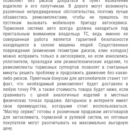
позволяет без рисков добраться в пункт назначения
водителю и его попутчикам. В дороге могут возникнуть
различные непредвиденные обстоятельства, поэтому лучше
обзавестись ремкомплектами, чтобы не пришлось по
пустякам вызывать мобильную бригаду автосервиса.
Тормозная система авто всегда должна находиться под
пристальным вниманием владельца ТС, ведь именно ее
совершенная работа является гарантией безопасности
находящихся в салоне машины людей. Существенные
повреждения (изменения геометрии дисков, клин колодок)
можно исправить только в автосервисе, но если износились
уплотнители, прокладки или резинотехнические изделия, то
ремкомплекты тормозных суппортов позволят в считанные
минуты решить проблему и продолжить движение без каких-
либо рисков. Приятным бонусом для автолюбителя станет тот
факт, что необходимый ремкомплект будет доставлен в
любую точку РФ, а также стоимость товара будет ниже, если
сравнивать с ценой аналогичных изделий в местных
физических точках продажи. Авторынок в интернете имеет
свои преимущества, которыми стоит воспользоваться.
"Мастер сервис" готовы к розничным продажам автотоваров
для автоклимата, тормозной и рулевой систем, но оптовые
покупатели могут рассчитывать на максимально выгодную
цену.