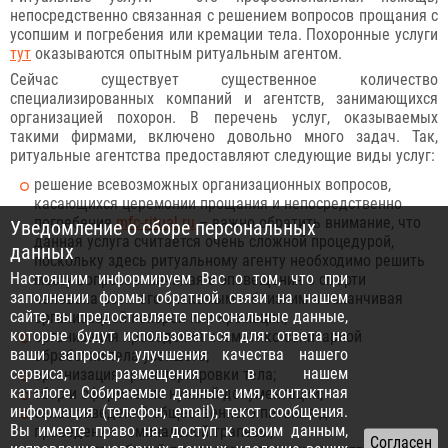
непосредственно связанная с решением вопросов прощания с
усопшим и погребения или кремации тела. Похоронные услуги
тут
оказываются опытным ритуальным агентом.
Сейчас существует существенное количество
специализированных компаний и агентств, занимающихся
организацией похорон. В перечень услуг, оказываемых
такими фирмами, включено довольно много задач. Так,
ритуальные агентства предоставляют следующие виды услуг:
решение всевозможных организационных вопросов,
касающихся церемонии прощания и непосредственно
погребения
mfc-ritual.ru
– важно обратить внимание, что
Уведомление о сборе персональных
данная услуга считается очень сложной процедурой,
данных
поскольку здесь ритуальному агенту необходимо решить
Настоящим информируем Вас о том, что при
массу вопросов: начиная с оповещения о смерти
заполнении формы обратной связи на нашем
человека всем его знакомым и близким и заканчивая
сайте, вы предоставляете персональные данные,
организацией похорон или кремации;
которые будут использоваться для: ответа на
организация проведения косметико-санитарной
ваши запросы, улучшения качества нашего
обработки тела усопшего;
сервиса, размещения в нашем
организация транспортировки тела;
каталоге. Собираемые данные: имя, контактная
сбор и оформление нужной документации;
информация (телефон, email), текст сообщения.
заказ заведений общественного питания для
Вы имеете право на: доступ к своим данным,
проведения поминальной трапезы;