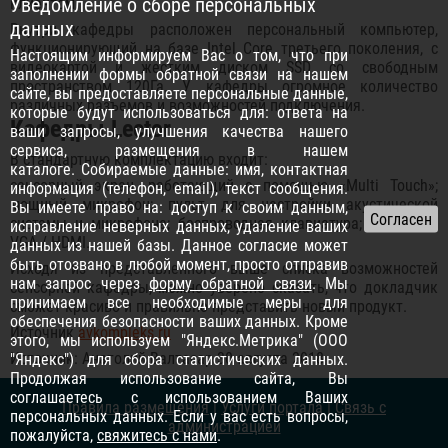
Уведомление о сборе персональных
клиентом.
данных
Внутри кафедры расположен персональный компьютер,
функционирующий на базе Intel Core третьего поколения, с
Настоящим информируем Вас о том, что при
видеокартой и жестким диском SSD со свободным
заполнении формы обратной связи на нашем
пространством 120Га. У кафедры огромное количество
сайте, вы предоставляете персональные данные,
различных разъемов и возможностей подключения.
которые будут использоваться для: ответа на
Кафедры Lector
ваши запросы, улучшения качества нашего
сервиса, размещения в нашем
В стандартную комплектацию входит:
каталоге. Собираемые данные: имя, контактная
сенсорный экран, работающий с помощью «Multi Touch»;
информация (телефон, email), текст сообщения.
мощный микрофон; пульт для настройки акустической
Вы имеете право на: доступ к своим данным,
системы и микрофона; беспроводная клавиатура; усилитель
исправление неверных данных, удаление ваших
VGA / HDMI.
данных из нашей базы. Данное согласие может
быть отозвано в любой момент, просто отправив
Исходя из представленного выше списка возможностей
нам запрос через
форму обратной связи
. Мы
сенсорной кафедры, можно уверено сказать, что докладчик
принимаем все необходимые меры для
сможет красиво и правильно представить новый продукт.
обеспечения безопасности ваших данных. Кроме
Источник
avkompleks.ru
этого, мы используем "Яндекс.Метрика" (ООО
Источник: Анатолий Валтасар 30 августа 2018
"Яндекс") для сбора статистических данных.
Продолжая использование сайта, Вы
соглашаетесь с использованием Ваших
Правила размещения
|
Услуги портала
|
Связь с
персональных данных. Если у вас есть вопросы,
администрацией
пожалуйста,
свяжитесь с нами
.