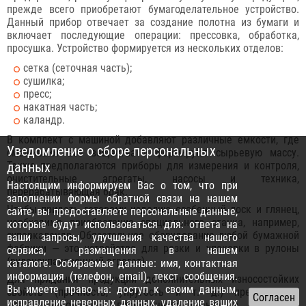
прежде всего приобретают бумагоделательное устройство.
Данный прибор отвечает за создание полотна из бумаги и
включает последующие операции: прессовка, обработка,
просушка. Устройство формируется из нескольких отделов:
сетка (сеточная часть);
сушилка;
пресс;
накатная часть;
каландр.
В комплект с машиной добавляют различные емкости, где
Уведомление о сборе персональных
смешивают все вещества и формируют сырьевую массу.
Также предполагаются приборы для измерения и контроля,
данных
очистительные агрегаты, насосы и техника,
Настоящим информируем Вас о том, что при
перерабатывающая брак.
заполнении формы обратной связи на нашем
Чтобы придать готовому изделию особенный лоск и глянец,
сайте, вы предоставляете персональные данные,
необходимо приобретение специального станка, например,
которые будут использоваться для: ответа на
суперкаландр. Обязательное оборудование любой бумажной
ваши запросы, улучшения качества нашего
фабрики — это устройства для резки и упаковки в рулоны
сервиса, размещения в нашем
(рулоноупаковочный агрегат).
каталоге. Собираемые данные: имя, контактная
информация (телефон, email), текст сообщения.
Для придания продукции дополнительных износостойких
Вы имеете право на: доступ к своим данным,
свойств (прочность, упругость и т. д.) предлагаются
исправление неверных данных, удаление ваших
специализированные проклеечные станки в различных