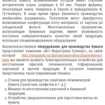
является бумага, возникновение которой имеет глубокие
исторические корни, уходящие в XV век. Первая фабрика,
печатающая книги, появилась в Европе и принадлежала И.
Гуттенбергу. В наше время сфера бумажного производства
необычайно расширилась. Покупатели могут приобретать
всевозможные конфигурации этого материала: от картона до
специальной фольги. Многочисленные предприятия,
выпускающие бумажные изделия, имеют возможность
постоянно совершенствовать качество своей продукции,
используя специализированное оборудование.
Высококачественное
оборудование для производства бумаги
представляет компания «Ист Индастриал Сэппорт», на сайте
которой
http://eisupport.ru/oborudovanie-dlya-izgotovleniya-i-
pere
вы сможете выбрать бумагоделательные устройства для
изготовления офисной, гигиенической, гофрированной,
картонной и прочей продукции. В каталоге компании
представлена такая современная техника:
Станки для производства санитарно-гигиенической
бумаги (туалетная, салфетки и т. д.);
Машина по изготовлению картонной и бумажной
продукции;
Устройства, предназначенные для подготовки массы из
бумаги;