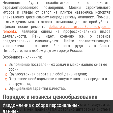
Нелишним будет позаботиться и о чистоте
отремонтированного помещения. Мешки строительного
мусора и следы от сапог на плитке наверняка испортят
впечатления даже самому непредвзятому человеку. Помощь
с этим делом может оказать компания, для которой уборка
офисов после ремонта
delicate-clean.ru/uborka-ofisov/posle-
remonta/
является одним из профессиональных видов
деятельности. Речь идет, конечно же, о сервисе
предоставления клининг-услуг. Найти соответствующего
исполнителя не составит большого труда ни в Санкт-
Петербурге, ни в любом другом городе России.
Особенности клининга:
Выполнение поставленных задач в максимально сжатые
сроки;
Круглосуточная работа в любой день недели;
Отсутствие необходимости в закупке чистящих средств и
инструмента;
Официальная гарантия качества.
Порядок и нюансы ценообразования
Ввиду того что уборку офисов можно отнести к услугам из
Уведомление о сборе персональных
сферы B2B, в ней применяется довольно интересная система
данных