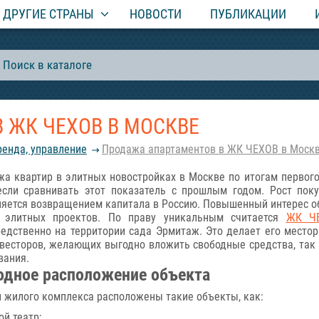
ДРУГИЕ СТРАНЫ
НОВОСТИ
ПУБЛИКАЦИИ
 ЖК ЧЕХОВ В МОСКВЕ
ренда, управление
Продажа апартаментов в ЖК ЧЕХОВ в Моск
а квартир в элитных новостройках в Москве по итогам первого
 если сравнивать этот показатель с прошлым годом. Рост пок
яется возвращением капитала в Россию. Повышенный интерес обу
 элитных проектов. По праву уникальным считается
ЖК Ч
редственно на территории сада Эрмитаж. Это делает его место
весторов, желающих выгодно вложить свободные средства, так и
вания.
одное расположение объекта
 жилого комплекса расположены такие объекты, как:
й театр;