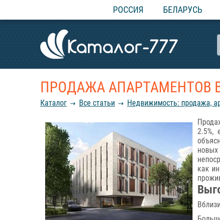
РОССИЯ
БЕЛАРУСЬ
ПРОДАЖА АПАРТАМЕНТОВ В
Каталог
Все статьи
Недвижимость: продажа, а
Продаж
2.5%,
объясн
новых
непос
как ин
прожи
Выг
Вблизи
Большо