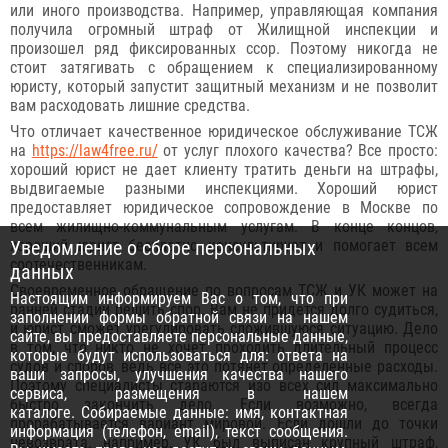
или иного производства. Например, управляющая компания
получила огромный штраф от Жилищной инспекции и
произошел ряд фиксированных ссор. Поэтому никогда не
стоит затягивать с обращением к специализированному
юристу, который запустит защитный механизм и не позволит
вам расходовать лишние средства.
Что отличает качественное юридическое обслуживание ТСЖ
на
https://law4free.ru/
от услуг плохого качества? Все просто:
хороший юрист не дает клиенту тратить деньги на штрафы,
выдвигаемые разными инспекциями. Хороший юрист
предоставляет юридическое сопровождение в Москве по
всем жилищно-коммунальным услугам. В конце концов,
хороший юрист бесплатно консультирует и помогает всем
Уведомление о сборе персональных
соотечественникам.
данных
Своевременное обращение по вопросам ТСЖ и УК может на
Настоящим информируем Вас о том, что при
ранней стадии решить спор. Вам не придется долго судиться,
заполнении формы обратной связи на нашем
и юрист сможет урегулировать сложившуюся ситуацию. Дело
сайте, вы предоставляете персональные данные,
в том, что никто не хочет проходить длительный процесс
которые будут использоваться для: ответа на
судов и споров, ведь все это потянет определенные расходы.
ваши запросы, улучшения качества нашего
Поэтому специалисты стараются изо всех сил максимально
сервиса, размещения в нашем
быстро закончить дело. Если возможно, всегда
каталоге. Собираемые данные: имя, контактная
прорабатывается вариант мировой. Если дошли до точки
информация (телефон, email), текст сообщения.
невозврата, например, УК был выписан крупный штраф,