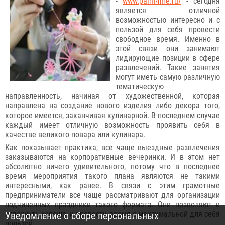
-
www.paint4me.ru/
- сегодня
является отличной
возможностью интересно и с
пользой для себя провести
свободное время. Именно в
этой связи они занимают
лидирующие позиции в сфере
развлечений. Такие занятия
могут иметь самую различную
тематическую
направленность, начиная от художественной, которая
направлена на создание нового изделия либо декора того,
которое имеется, заканчивая кулинарной. В последнем случае
каждый имеет отличную возможность проявить себя в
качестве великого повара или кулинара.
Как показывает практика, все чаще выездные развлечения
заказываются на корпоративные вечеринки. И в этом нет
абсолютно ничего удивительного, потому что в последнее
время мероприятия такого плана являются не такими
интересными, как ранее. В связи с этим грамотные
предприниматели все чаще рассматривают для организации
подчиненных праздники такого формата. Они позволяют и
отдохнуть хорошо, и провести время с максимальной для себя
Уведомление о сборе персональных
пользой.