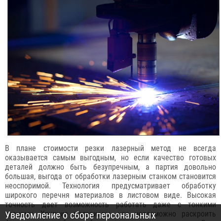
В плане стоимости резки лазерный метод не всегда
оказывается самым выгодным, но если качество готовых
деталей должно быть безупречным, а партия довольно
большая, выгода от обработки лазерным станком становится
неоспоримой. Технология предусматривает обработку
широкого перечня материалов в листовом виде. Высокая
точность дает возможность работать даже с тонкими
Уведомление о сборе персональных
тканями. Хрупкие материалы, что невозможно раскроить