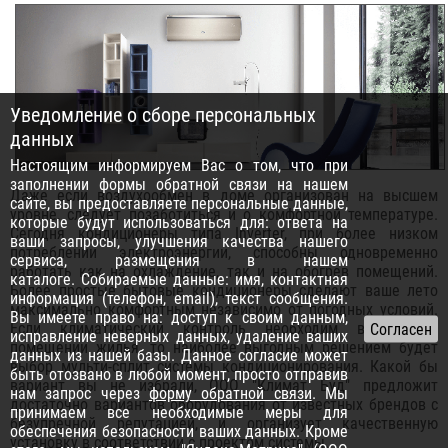
Уведомление о сборе персональных
данных
Настоящим информируем Вас о том, что при
заполнении формы обратной связи на нашем
Даже если воздухообмен в доме организован на высшем
сайте, вы предоставляете персональные данные,
уровне, следует позаботиться и о комфортной температуре.
которые будут использоваться для: ответа на
Сегодня кондиционеры типа Inverter, при более низком
ваши запросы, улучшения качества нашего
потреблении электроэнергии, способны одновременно
сервиса, размещения в нашем
работать как на охлаждение, так и на обогрев помещений.
каталоге. Собираемые данные: имя, контактная
Более простые бытовые кондиционеры сделают ваше лето
информация (телефон, email), текст сообщения.
максимально комфортным независимо от погодных условий.
Вы имеете право на: доступ к своим данным,
Если климатический контроль необходим в каждом
исправление неверных данных, удаление ваших
помещении жилья, то наиболее выгодным решением будет
данных из нашей базы. Данное согласие может
выбор мульти-сплит системы кондиционирования. Какой бы
быть отозвано в любой момент, просто отправив
вариант вы не избрали, ООО "Климат Буд" предложит
нам запрос через
форму обратной связи
. Мы
достаточно вариантов оборудования от известных брендов с
принимаем все необходимые меры для
безупречной репутацией, и организует качественную
обеспечения безопасности ваших данных. Кроме
установку в соответствии с проектом системы.