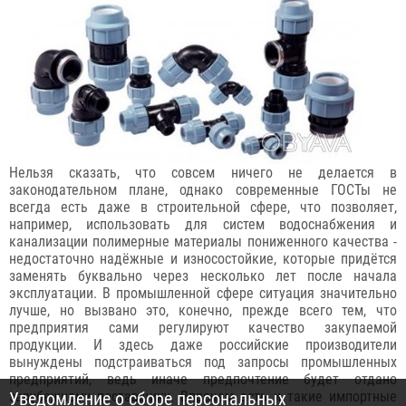
Нельзя сказать, что совсем ничего не делается в
законодательном плане, однако современные ГОСТы не
всегда есть даже в строительной сфере, что позволяет,
например, использовать для систем водоснабжения и
канализации полимерные материалы пониженного качества -
недостаточно надёжные и износостойкие, которые придётся
заменять буквально через несколько лет после начала
эксплуатации. В промышленной сфере ситуация значительно
лучше, но вызвано это, конечно, прежде всего тем, что
предприятия сами регулируют качество закупаемой
продукции. И здесь даже российские производители
вынуждены подстраиваться под запросы промышленных
предприятий, ведь иначе предпочтение будет отдано
зарубежному поставщику. Впрочем есть и такие импортные
Уведомление о сборе персональных