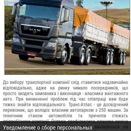
До вибору транспортної компанії слід ставитися надзвичайно
відповідально, адже на ринку чимало посередників, що
просто зводять замовника і виконавця - власника вантажного
авто. При виникненні проблем під час співпраці вам буде
тяжко знайти відповідального. Транс-Атлас - це досвідчений
перевізник, що володіє власним автопарком з 250 машин. За
технічним станом автомобілів та причепів стежать
співробітники компанії. Огляди, профілактика, планова заміна
запчастин та ремонт транспорту також виконується на
Уведомление о сборе персональных