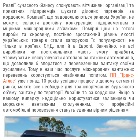
Реалії сучасного бізнесу спонукають вітчизняні організації та
приватних підприємців шукати ділових партнерів за
кордоном. Компанії, що задовольняються ринком України, не
можуть скласти достойну конкуренцію підприємствам з
міцними міжнародними зв’язками. Помірні ціни на готові
вироби та сировину, постійно зростаючий рівень якості
українських товарів стали запорукою їх популярності не
тільки в країнах СНД, але й в Европі. Звичайно, не всі
виробники чи постачальники мають змогу придбати,
утримувати й обслуговувати автопарк вантажних автомобилів,
що дозволили б впоратися з перевезенням вантажу своїми
зусиллями. Тому в наш час послуги міжнародних вантажних
перевезень користуються неабияким попитом.
ПП "Транс-
Атлас"
уже понад 10 років успішно працює в даному сегменті
ринка, мають все необхідне для транспортування будь-якого
об’ему вантажу по території України та за кордоном. Якщо в
вашому випадку недоцільно користуватися залізницею чи
морським вантажним сполученням, то професійні
автомобільні перевезення стануть єдиним вірним рішенням.