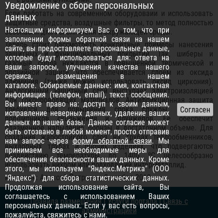
Уведомление о сборе персональных
Если работать на современном оборудоваии и использовать
данных
защитные средства, воздушные фильтры, то метод полностью
Настоящим информируем Вас о том, что при
безопасен для исполнителя и окружающей среды.
заполнении формы обратной связи на нашем
Теперь стоит рассмотреть конкретные примеры нанесения
сайте, вы предоставляете персональные данные,
защитных и функциональных покрытий. Так, шиберы и
которые будут использоваться для: ответа на
газовые сопла нуждаются в повышенной термической и
ваши запросы, улучшения качества нашего
эрозийной защите, что обеспечивается слоем из оксида
сервиса, размещения в нашем
алюминия (также можно использовать оксид циркония).
каталоге. Собираемые данные: имя, контактная
Аналогичный защитный слой выступает электроизоляцией
информация (телефон, email), текст сообщения.
для токопроводящих материалов. Антифрикционная защита
Вы имеете право на: доступ к своим данным,
требуется для повышения срока службы и втулок,
исправление неверных данных, удаление ваших
подшипников скольжения и плунжеров. Ее обеспечит
данных из нашей базы. Данное согласие может
плазменное напыление бронзы в достаточном объеме. Для
быть отозвано в любой момент, просто отправив
создания жаростойкого слоя на трубах теплообменников,
нам запрос через
форму обратной связи
. Мы
выхлопных трубах и прочих изделиях, что подвергаются
принимаем все необходимые меры для
воздействию температуры до 1400 ºС целесообразно
обеспечения безопасности ваших данных. Кроме
использовать нихром или подходящий интерметаллид.
этого, мы используем "Яндекс.Метрика" (ООО
Источник: Алексей Петрович, 8 ноября 2018
"Яндекс") для сбора статистических данных.
Продолжая использование сайта, Вы
соглашаетесь с использованием Ваших
Правила размещения
|
Услуги портала
|
Связь с
персональных данных. Если у вас есть вопросы,
администрацией
пожалуйста,
свяжитесь с нами
.